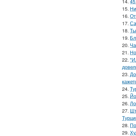
14.
45
15.
Ни
16.
От
17.
Са
18.
Ты
19.
Бл
20.
Ча
21.
Но
22.
"И
довел
23.
До
кажетс
24.
Ту
25.
Йо
26.
Ло
27.
Шт
Турци
28.
По
29.
Ху