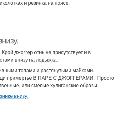
колотках и резинка на поясе.
внизу.
 Крой джоггер отныне присутствует и в
етами внизу на лодыжка.
тивными топами и растянутыми майками.
е вещи примертье В ПАРЕ С ДЖОГГЕРАМИ. Просто
твенные, или смелые хулиганские образы.