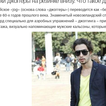
и джоггеры на резинке внизу. Что такое 
йское «jog» (основа слова «джоггеры») переводится как «б
е 60-х годов прошлого века. Знаменитый новозеландский с
рд специально для аэробных упражнений – джоггинга – пр
тажа, визуально напоминающие мужские кальсоны, которые