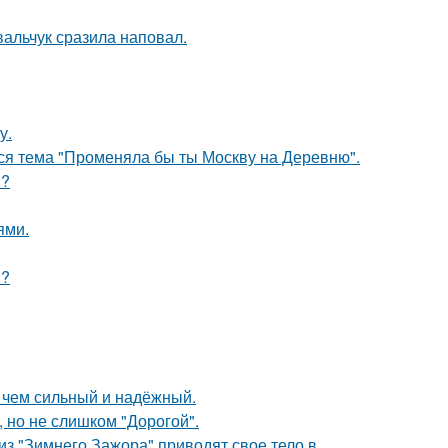
вальчук сразила наповал.
у.
ся тема "Променяла бы ты Москву на Деревню".
я?
ями.
и?
, чем сильный и надёжный.
, но не слишком "Дорогой".
из "Зимнего Зажора" приводят свое тело в