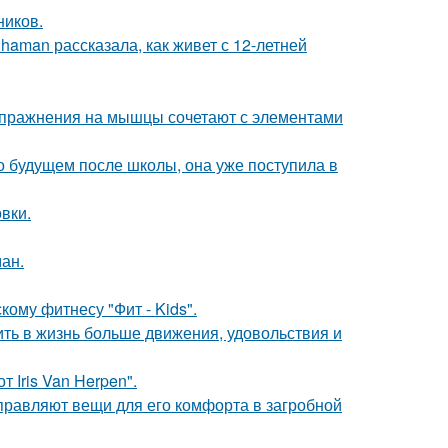
ников.
aman рассказала, как живет с 12-летней
упражнения на мышцы сочетают с элементами
о будущем после школы, она уже поступила в
вки.
ман.
ому фитнесу "Фит - Kids".
ить в жизнь больше движения, удовольствия и
 Iris Van Herpen".
правляют вещи для его комфорта в загробной