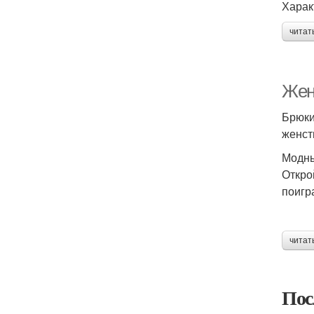
Харак
читат
Женс
Брюки
женст
Модны
Откро
поигр
читат
Пос