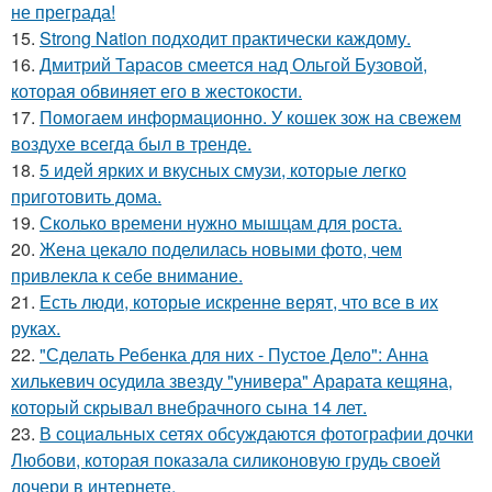
не преграда!
15.
Strong Nation подходит практически каждому.
16.
Дмитрий Тарасов смеется над Ольгой Бузовой,
которая обвиняет его в жестокости.
17.
Помогаем информационно. У кошек зож на свежем
воздухе всегда был в тренде.
18.
5 идей ярких и вкусных смузи, которые легко
приготовить дома.
19.
Сколько времени нужно мышцам для роста.
20.
Жена цекало поделилась новыми фото, чем
привлекла к себе внимание.
21.
Есть люди, которые искренне верят, что все в их
руках.
22.
"Сделать Ребенка для них - Пустое Дело": Анна
хилькевич осудила звезду "универа" Арарата кещяна,
который скрывал внебрачного сына 14 лет.
23.
В социальных сетях обсуждаются фотографии дочки
Любови, которая показала силиконовую грудь своей
дочери в интернете.