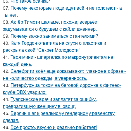
36.
Что такое осанка?
37.
Почему некоторые люди едят всё и не толстеют - а
ты нет.
38.
Актёр Тимоти шаламе, похоже, всерьёз
задумывается о будущем с кайли дженнер.
39.
Почему важно заниматься с гантелями?
40.
Катя Гордон ответила на слухи о пластике и
раскрыла свой "Секрет Молодости".
41.
Твоя мини - шпаргалка по макронутриентам на
каждый день.
42.
Селебрити всё чаще доказывают: главное в образе -
не количество одежды, а уверенность.
43.
Петербуржца током на беговой дорожке в фитнес-
клубе DDX ударило.
44.
Туапсинские врачи заплатят за ошибку,
превратившую женщину в 'овощ'.
45.
Берлин шаг к реальному гендерному равенству
сделал.
46.
Всё просто, вкусно и реально работает!