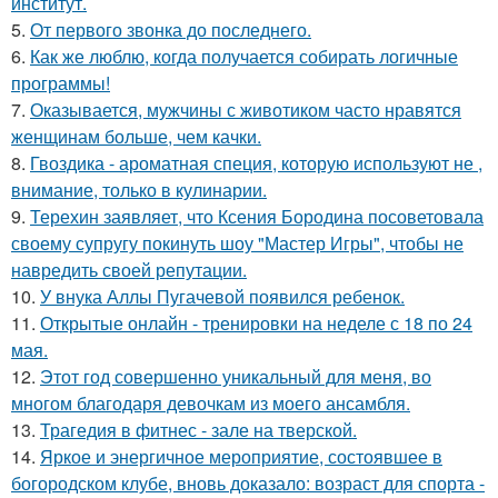
институт.
5.
От первого звонка до последнего.
6.
Как же люблю, когда получается собирать логичные
программы!
7.
Оказывается, мужчины с животиком часто нравятся
женщинам больше, чем качки.
8.
Гвоздика - ароматная специя, которую используют не ,
внимание, только в кулинарии.
9.
Терехин заявляет, что Ксения Бородина посоветовала
своему супругу покинуть шоу "Мастер Игры", чтобы не
навредить своей репутации.
10.
У внука Аллы Пугачевой появился ребенок.
11.
Открытые онлайн - тренировки на неделе с 18 по 24
мая.
12.
Этот год совершенно уникальный для меня, во
многом благодаря девочкам из моего ансамбля.
13.
Трагедия в фитнес - зале на тверской.
14.
Яркое и энергичное мероприятие, состоявшее в
богородском клубе, вновь доказало: возраст для спорта -