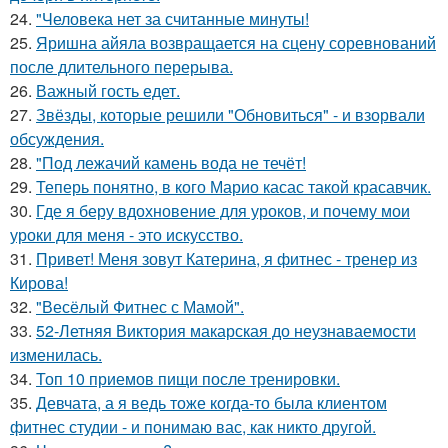
24.
"Человека нет за считанные минуты!
25.
Яришна айяла возвращается на сцену соревнований
после длительного перерыва.
26.
Важный гость едет.
27.
Звёзды, которые решили "Обновиться" - и взорвали
обсуждения.
28.
"Под лежачий камень вода не течёт!
29.
Теперь понятно, в кого Марио касас такой красавчик.
30.
Где я беру вдохновение для уроков, и почему мои
уроки для меня - это искусство.
31.
Привет! Меня зовут Катерина, я фитнес - тренер из
Кирова!
32.
"Весёлый Фитнес с Мамой".
33.
52-Летняя Виктория макарская до неузнаваемости
изменилась.
34.
Топ 10 приемов пищи после тренировки.
35.
Девчата, а я ведь тоже когда-то была клиентом
фитнес студии - и понимаю вас, как никто другой.