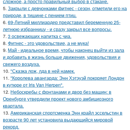
сложное, а просто правильный выбор в стакане.
5.
Закрыли с девчонками фитнес - сезон, отметили его на
природе, в тишине с пением птиц.
6.
69-Летний миллиардер представил беременную 25-
летнюю избранницу - и сразу закрыл все вопросы.
7.
3 освежающих напитка с чиа.
8.
Фитнес - это удовольствие, а не мука!
9.
Май - идеальное время, чтобы наконец выйти из зала
и добавить в жизнь больше движения, удовольствия и
свежего воздуха.
10.
"Сказка лож, лда в ней намек.
11.
"Королева авангарда: Энн Хэтэуэй покоряет Лондон
в кутюре от Iris Van Herpen".
12.
Небоскребы с фонтанами и двор без машин: в
Оренбурге утвердили проект нового амбициозного
квартала.
13.
Американская спортсменка Энн крайл эссельстин в
возрасте 90 лет установила выдающийся мировой
рекорд.