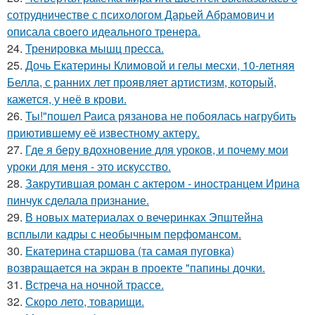
сотрудничестве с психологом Дарьей Абрамович и
описала своего идеального тренера.
24.
Тренировка мышц пресса.
25.
Дочь Екатерины Климовой и гелы месхи, 10-летняя
Белла, с ранних лет проявляет артистизм, который,
кажется, у неё в крови.
26.
Ты!"пошел Раиса рязанова не побоялась нагрубить
приютившему её известному актеру.
27.
Где я беру вдохновение для уроков, и почему мои
уроки для меня - это искусство.
28.
Закрутившая роман с актером - иностранцем Ирина
пинчук сделала признание.
29.
В новых материалах о вечеринках Эпштейна
всплыли кадры с необычным перфомансом.
30.
Екатерина старшова (та самая пуговка)
возвращается на экран в проекте "папины дочки.
31.
Встреча на ночной трассе.
32.
Скоро лето, товарищи.