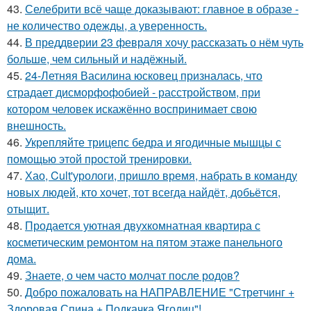
43.
Селебрити всё чаще доказывают: главное в образе -
не количество одежды, а уверенность.
44.
В преддверии 23 февраля хочу рассказать о нём чуть
больше, чем сильный и надёжный.
45.
24-Летняя Василина юсковец призналась, что
страдает дисморфофобией - расстройством, при
котором человек искажённо воспринимает свою
внешность.
46.
Укрепляйте трицепс бедра и ягодичные мышцы с
помощью этой простой тренировки.
47.
Хао, Cult'урологи, пришло время, набрать в команду
новых людей, кто хочет, тот всегда найдёт, добьётся,
отыщит.
48.
Продается уютная двухкомнатная квартира с
косметическим ремонтом на пятом этаже панельного
дома.
49.
Знаете, о чем часто молчат после родов?
50.
Добро пожаловать на НАПРАВЛЕНИЕ "Стретчинг +
Здоровая Спина + Подкачка Ягодиц"!