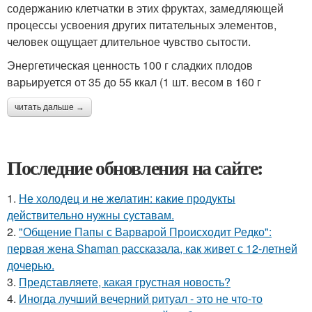
содержанию клетчатки в этих фруктах, замедляющей
процессы усвоения других питательных элементов,
человек ощущает длительное чувство сытости.
Энергетическая ценность 100 г сладких плодов
варьируется от 35 до 55 ккал (1 шт. весом в 160 г
читать дальше →
Последние обновления на сайте:
1.
Не холодец и не желатин: какие продукты
действительно нужны суставам.
2.
"Общение Папы с Варварой Происходит Редко":
первая жена Shaman рассказала, как живет с 12-летней
дочерью.
3.
Представляете, какая грустная новость?
4.
Иногда лучший вечерний ритуал - это не что-то