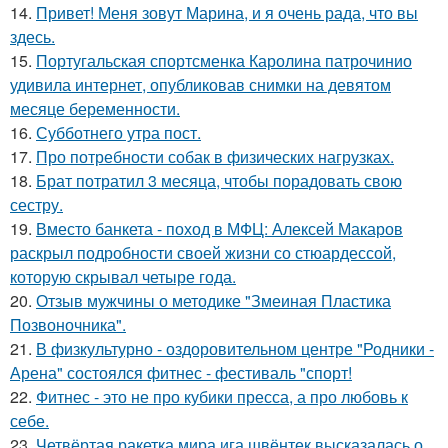
14.
Привет! Меня зовут Марина, и я очень рада, что вы
здесь.
15.
Португальская спортсменка Каролина патрочинио
удивила интернет, опубликовав снимки на девятом
месяце беременности.
16.
Субботнего утра пост.
17.
Про потребности собак в физических нагрузках.
18.
Брат потратил 3 месяца, чтобы порадовать свою
сестру.
19.
Вместо банкета - поход в МФЦ: Алексей Макаров
раскрыл подробности своей жизни со стюардессой,
которую скрывал четыре года.
20.
Отзыв мужчины о методике "Змеиная Пластика
Позвоночника".
21.
В физкультурно - оздоровительном центре "Родники -
Арена" состоялся фитнес - фестиваль "спорт!
22.
Фитнес - это не про кубики пресса, а про любовь к
себе.
23.
Четвёртая ракетка мира ига швёнтек высказалась о