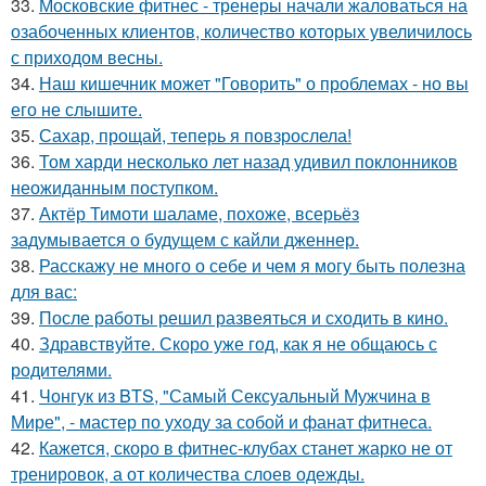
33.
Московские фитнес - тренеры начали жаловаться на
озабоченных клиентов, количество которых увеличилось
с приходом весны.
34.
Наш кишечник может "Говорить" о проблемах - но вы
его не слышите.
35.
Сахар, прощай, теперь я повзрослела!
36.
Том харди несколько лет назад удивил поклонников
неожиданным поступком.
37.
Актёр Тимоти шаламе, похоже, всерьёз
задумывается о будущем с кайли дженнер.
38.
Расскажу не много о себе и чем я могу быть полезна
для вас:
39.
После работы решил развеяться и сходить в кино.
40.
Здравствуйте. Скоро уже год, как я не общаюсь с
родителями.
41.
Чонгук из BTS, "Самый Сексуальный Мужчина в
Мире", - мастер по уходу за собой и фанат фитнеса.
42.
Кажется, скоро в фитнес-клубах станет жарко не от
тренировок, а от количества слоев одежды.