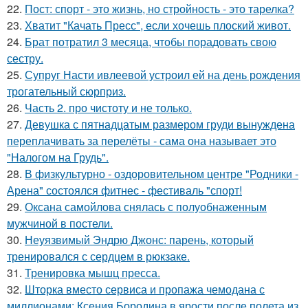
22.
Пост: спорт - это жизнь, но стройность - это тарелка?
23.
Хватит "Качать Пресс", если хочешь плоский живот.
24.
Брат потратил 3 месяца, чтобы порадовать свою
сестру.
25.
Супруг Насти ивлеевой устроил ей на день рождения
трогательный сюрприз.
26.
Часть 2. про чистоту и не только.
27.
Девушка с пятнадцатым размером груди вынуждена
переплачивать за перелёты - сама она называет это
"Налогом на Грудь".
28.
В физкультурно - оздоровительном центре "Родники -
Арена" состоялся фитнес - фестиваль "спорт!
29.
Оксана самойлова снялась с полуобнаженным
мужчиной в постели.
30.
Неуязвимый Эндрю Джонс: парень, который
тренировался с сердцем в рюкзаке.
31.
Тренировка мышц пресса.
32.
Шторка вместо сервиса и пропажа чемодана с
миллионами: Ксения Бородина в ярости после полета из