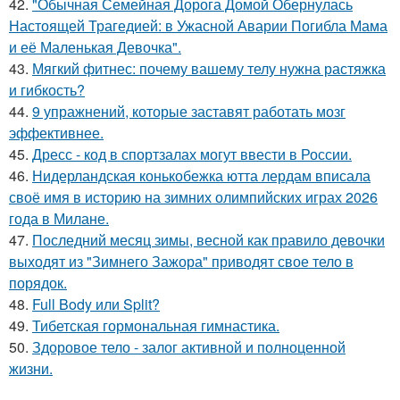
42.
"Обычная Семейная Дорога Домой Обернулась
Настоящей Трагедией: в Ужасной Аварии Погибла Мама
и её Маленькая Девочка".
43.
Мягкий фитнес: почему вашему телу нужна растяжка
и гибкость?
44.
9 упражнений, которые заставят работать мозг
эффективнее.
45.
Дресс - код в спортзалах могут ввести в России.
46.
Нидерландская конькобежка ютта лердам вписала
своё имя в историю на зимних олимпийских играх 2026
года в Милане.
47.
Последний месяц зимы, весной как правило девочки
выходят из "Зимнего Зажора" приводят свое тело в
порядок.
48.
Full Body или Split?
49.
Тибетская гормональная гимнастика.
50.
Здоровое тело - залог активной и полноценной
жизни.