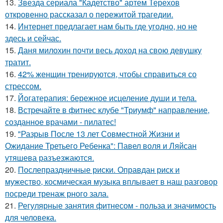
13.
Звезда сериала "Кадетство" артем Терехов
откровенно рассказал о пережитой трагедии.
14.
Интернет предлагает нам быть где угодно, но не
здесь и сейчас.
15.
Даня милохин почти весь доход на свою девушку
тратит.
16.
42% женщин тренируются, чтобы справиться со
стрессом.
17.
Йогатерапия: бережное исцеление души и тела.
18.
Встречайте в фитнес клубе "Триумф" направление,
созданное врачами - пилатес!
19.
"Разрыв После 13 лет Совместной Жизни и
Ожидание Третьего Ребенка": Павел воля и Ляйсан
утяшева разъезжаются.
20.
Послепраздничные риски. Оправдан риск и
мужество, космическая музыка вплывает в наш разговор
посреди тренаж рного зала.
21.
Регулярные занятия фитнесом - польза и значимость
для человека.