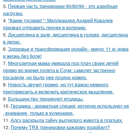
3.
Первая часть тренировки 90/60/90 - это аэробная
нагрузка.
4.
"Какие тусовки! ": Миллиардер Андрей Ковалев
призвал отправить лерчек в колонию.
5.
Дисциплина в зале, дисциплина в голове, дисциплина
в делах.
6.
Здоровье и трансформация онлайн - минус 11 кг дома
и жизнь без боли!
7.
Многодетная мама умирала под плач своих детей
прямо во время полета в Сочи: самолет экстренно
посадили, но было уже поздно номер.
8.
Новость звучит громко, но тут важно немного
притормозить и включить критическое мышление.
9.
Большинство тренируют ягодицы.
10.
Гвоздика - ароматная специя, которую используют не
, внимание, только в кулинарии.
11.
Алсу раскрыла тайну выпуклого живота в платьях.
12.
Почему TRX тренировки каждому подойдут?