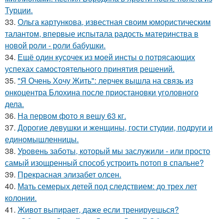
Турции.
33.
Ольга картункова, известная своим юмористическим
талантом, впервые испытала радость материнства в
новой роли - роли бабушки.
34.
Ещё один кусочек из моей инсты о потрясающих
успехах самостоятельного принятия решений.
35.
"Я Очень Хочу Жить": лерчек вышла на связь из
онкоцентра Блохина после приостановки уголовного
дела.
36.
На первом фото я вешу 63 кг.
37.
Дорогие девушки и женщины, гости студии, подруги и
единомышленницы.
38.
Уровень заботы, который мы заслужили - или просто
самый изощренный способ устроить потоп в спальне?
39.
Прекрасная элизабет олсен.
40.
Мать семерых детей под следствием: до трех лет
колонии.
41.
Живот выпирает, даже если тренируешься?