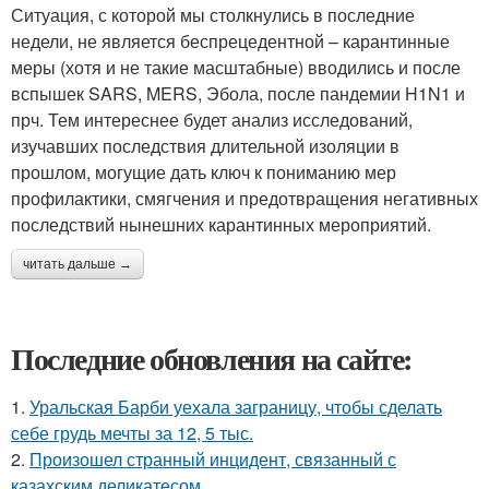
Ситуация, с которой мы столкнулись в последние
недели, не является беспрецедентной – карантинные
меры (хотя и не такие масштабные) вводились и после
вспышек SARS, MERS, Эбола, после пандемии H1N1 и
прч. Тем интереснее будет анализ исследований,
изучавших последствия длительной изоляции в
прошлом, могущие дать ключ к пониманию мер
профилактики, смягчения и предотвращения негативных
последствий нынешних карантинных мероприятий.
читать дальше →
Последние обновления на сайте:
1.
Уральская Барби уехала заграницу, чтобы сделать
себе грудь мечты за 12, 5 тыс.
2.
Произошел странный инцидент, связанный с
казахским деликатесом.