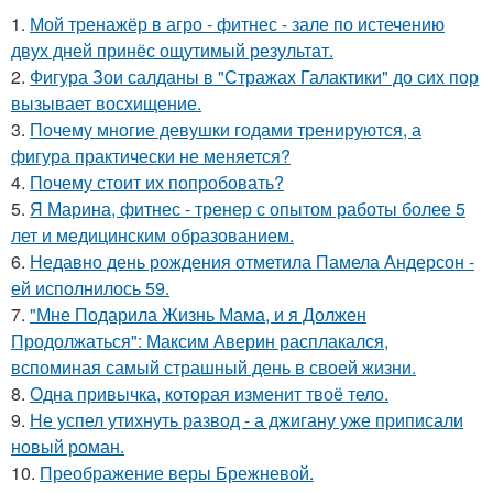
1.
Мой тренажёр в агро - фитнес - зале по истечению
двух дней принёс ощутимый результат.
2.
Фигура Зои салданы в "Стражах Галактики" до сих пор
вызывает восхищение.
3.
Почему многие девушки годами тренируются, а
фигура практически не меняется?
4.
Почему стоит их попробовать?
5.
Я Марина, фитнес - тренер с опытом работы более 5
лет и медицинским образованием.
6.
Недавно день рождения отметила Памела Андерсон -
ей исполнилось 59.
7.
"Мне Подарила Жизнь Мама, и я Должен
Продолжаться": Максим Аверин расплакался,
вспоминая самый страшный день в своей жизни.
8.
Одна привычка, которая изменит твоё тело.
9.
Не успел утихнуть развод - а джигану уже приписали
новый роман.
10.
Преображение веры Брежневой.