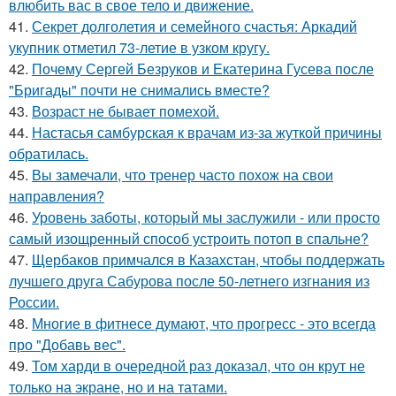
влюбить вас в свое тело и движение.
41.
Секрет долголетия и семейного счастья: Аркадий
укупник отметил 73-летие в узком кругу.
42.
Почему Сергей Безруков и Екатерина Гусева после
"Бригады" почти не снимались вместе?
43.
Возраст не бывает помехой.
44.
Настасья самбурская к врачам из-за жуткой причины
обратилась.
45.
Вы замечали, что тренер часто похож на свои
направления?
46.
Уровень заботы, который мы заслужили - или просто
самый изощренный способ устроить потоп в спальне?
47.
Щербаков примчался в Казахстан, чтобы поддержать
лучшего друга Сабурова после 50-летнего изгнания из
России.
48.
Многие в фитнесе думают, что прогресс - это всегда
про "Добавь вес".
49.
Том харди в очередной раз доказал, что он крут не
только на экране, но и на татами.