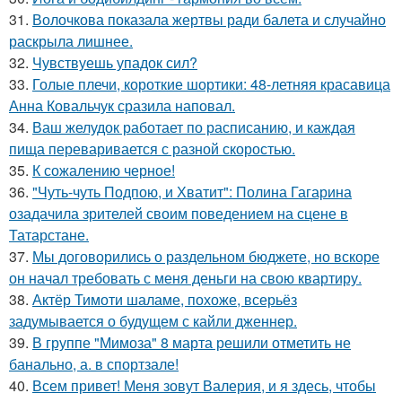
31.
Волочкова показала жертвы ради балета и случайно
раскрыла лишнее.
32.
Чувствуешь упадок сил?
33.
Голые плечи, короткие шортики: 48-летняя красавица
Анна Ковальчук сразила наповал.
34.
Ваш желудок работает по расписанию, и каждая
пища переваривается с разной скоростью.
35.
К сожалению черное!
36.
"Чуть-чуть Подпою, и Хватит": Полина Гагарина
озадачила зрителей своим поведением на сцене в
Татарстане.
37.
Мы договорились о раздельном бюджете, но вскоре
он начал требовать с меня деньги на свою квартиру.
38.
Актёр Тимоти шаламе, похоже, всерьёз
задумывается о будущем с кайли дженнер.
39.
В группе "Мимоза" 8 марта решили отметить не
банально, а. в спортзале!
40.
Всем привет! Меня зовут Валерия, и я здесь, чтобы