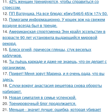
11.
42% женщин тренируются, чтобы справиться со
стрессом.
12.
ПП Ватрушка. На все блюдо: кбжу/546/б 45/ж 17/у 50.
13.
Помогаем информационно. У кошек зож на свежем
воздухе всегда был в тренде.
14.
Американская спортсменка Энн крайл эссельстин в
возрасте 90 лет установила выдающийся мировой
рекорд.
15.
Блеск огней, причесок глянцы, стук веселых
каблучков.
16.
Ты пьёшь каркаде и даже не знаешь, что он делает с
организмом.
17.
Привет! Меня зовут Марина, и я очень рада, что вы
здесь.
18.
Слухи вокруг анастасия решетова снова обороты
набирают.
19.
Новая симпатия в семье успенской.
20.
Тренировочный блог продолжается.
21.
Меньше - значит лучше: ошибка, которая убивает