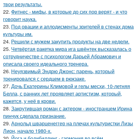
твои результаты.
22.
Фитнес - мифы, в которые до сих пор верят - и что
говорит наука.
23.
Под овации и аплодисменты зрителей в стенах дома
культуры им.
24.
Решили с мужем закупить продукты на две недели.
25.
Четвёртая ракетка мира ига швёнтек высказалась о
сотрудничестве с психологом Дарьей Абрамович и
описала своего идеального тренера.
26.
Неуязвимый Эндрю Джонс: парень, который
тренировался с сердцем в рюкзаке.
27.
Дочь Екатерины Климовой и гелы месхи, 10-летняя
Белла, с ранних лет проявляет артистизм, который,
кажется, у неё в крови.
28.
Закрутившая роман с актером - иностранцем Ирина
пинчук сделала признание.
29.
Арнольд шварценеггер на плечах культуристки Лизы
Лион, начало 1980-х.
30.
Йога и бодибилдинг - гармония во всём.