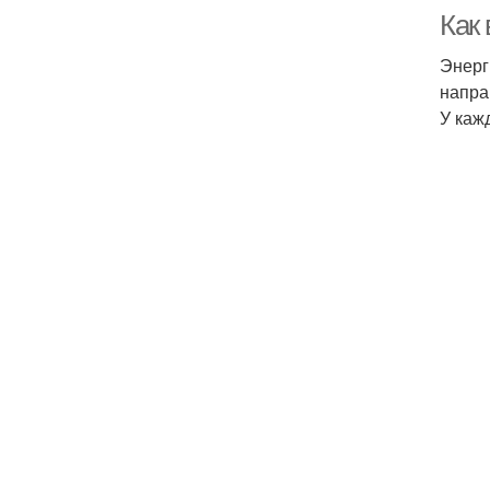
Как
Энерг
напра
У каж