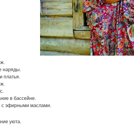
ж.
 наряды.
и платья.
ж.
с.
ние в бассейне.
 с эфирными маслами.
ние уюта.