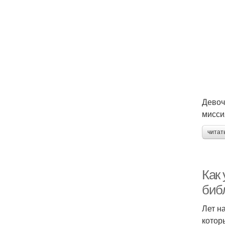
Девоч
мисси
читат
Как
биб
Лет н
котор