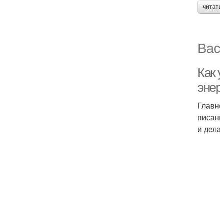
читат
Вас
Как 
эне
Главн
писан
и дел