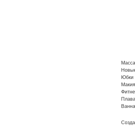
Масса
Новые
Юбки 
Макия
Фитне
Плава
Ванна
Созда