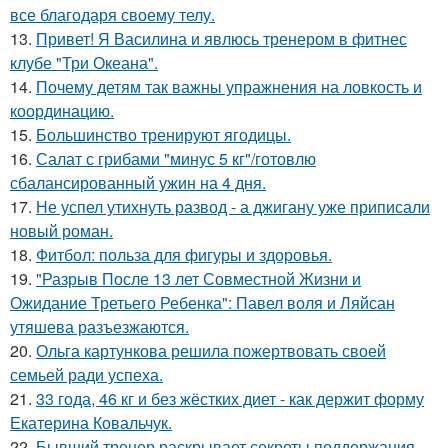
все благодаря своему телу.
13.
Привет! Я Василина и явлюсь тренером в фитнес
клубе "Три Океана".
14.
Почему детям так важны упражнения на ловкость и
координацию.
15.
Большинство тренируют ягодицы.
16.
Салат с грибами "минус 5 кг"/готовлю
сбалансированный ужин на 4 дня.
17.
Не успел утихнуть развод - а джигану уже приписали
новый роман.
18.
Фитбол: польза для фигуры и здоровья.
19.
"Разрыв После 13 лет Совместной Жизни и
Ожидание Третьего Ребенка": Павел воля и Ляйсан
утяшева разъезжаются.
20.
Ольга картункова решила пожертвовать своей
семьей ради успеха.
21.
33 года, 46 кг и без жёстких диет - как держит форму
Екатерина Ковальчук.
22.
Бывший тренер раскрывает секреты поддержания