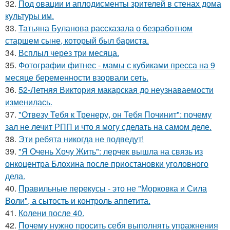
32.
Под овации и аплодисменты зрителей в стенах дома
культуры им.
33.
Татьяна Буланова рассказала о безработном
старшем сыне, который был бариста.
34.
Всплыл через три месяца.
35.
Фотографии фитнес - мамы с кубиками пресса на 9
месяце беременности взорвали сеть.
36.
52-Летняя Виктория макарская до неузнаваемости
изменилась.
37.
"Отвезу Тебя к Тренеру, он Тебя Починит": почему
зал не лечит РПП и что я могу сделать на самом деле.
38.
Эти ребята никогда не подведут!
39.
"Я Очень Хочу Жить": лерчек вышла на связь из
онкоцентра Блохина после приостановки уголовного
дела.
40.
Правильные перекусы - это не "Морковка и Сила
Воли", а сытость и контроль аппетита.
41.
Колени после 40.
42.
Почему нужно просить себя выполнять упражнения