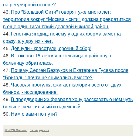
на регулярной основе?
43.
Про "Большой Сити" говорят уже много лет:
территория вокруг "Москва - сити" должна превратиться
в еще один гигантский деловой и жилой район.
44.
Генетика ягодиц: почему у одних форма заметна
сразу, а у других - нет.
45.
Девчули - красотули, срочный сбор!
46.
В Токсово 15-летняя школьница в районную
больницу обратилась.
47.
Почему Сергей Безруков и Екатерина Гусева после
"Бригады" почти не снимались вместе?
48.
Часовая прогулка сжигает калории всего от двух
блинов, - исследование.
49.
В преддверии 23 февраля хочу рассказать о нём чуть
больше, чем сильный и надёжный.
50.
Нам с вами по пути?
© 2026 Фитнес для похудения