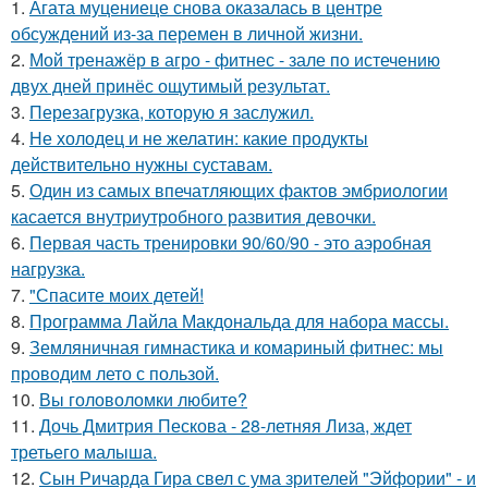
1.
Агата муцениеце снова оказалась в центре
обсуждений из-за перемен в личной жизни.
2.
Мой тренажёр в агро - фитнес - зале по истечению
двух дней принёс ощутимый результат.
3.
Перезагрузка, которую я заслужил.
4.
Не холодец и не желатин: какие продукты
действительно нужны суставам.
5.
Один из самых впечатляющих фактов эмбриологии
касается внутриутробного развития девочки.
6.
Первая часть тренировки 90/60/90 - это аэробная
нагрузка.
7.
"Спасите моих детей!
8.
Программа Лайла Макдональда для набора массы.
9.
Земляничная гимнастика и комариный фитнес: мы
проводим лето с пользой.
10.
Вы головоломки любите?
11.
Дочь Дмитрия Пескова - 28-летняя Лиза, ждет
третьего малыша.
12.
Сын Ричарда Гира свел с ума зрителей "Эйфории" - и