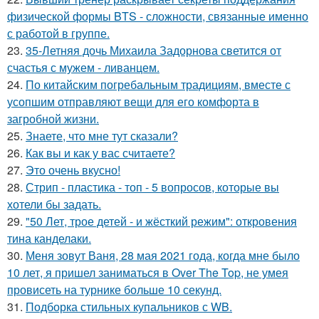
физической формы BTS - сложности, связанные именно
с работой в группе.
23.
35-Летняя дочь Михаила Задорнова светится от
счастья с мужем - ливанцем.
24.
По китайским погребальным традициям, вместе с
усопшим отправляют вещи для его комфорта в
загробной жизни.
25.
Знаете, что мне тут сказали?
26.
Как вы и как у вас считаете?
27.
Это очень вкусно!
28.
Стрип - пластика - топ - 5 вопросов, которые вы
хотели бы задать.
29.
"50 Лет, трое детей - и жёсткий режим": откровения
тина канделаки.
30.
Меня зовут Ваня, 28 мая 2021 года, когда мне было
10 лет, я пришел заниматься в Over The Top, не умея
провисеть на турнике больше 10 секунд.
31.
Подборка стильных купальников с WB.