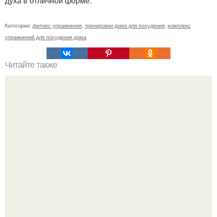
духа в отличной форме.
Категории:
фитнес упражнения
,
тренировки дома для похудения
,
комплекс
упражнений для похудения дома
Читайте также
Куда сходить в Тюмени. 20 Лучших мест в Тюмени, куда
можно сходить с маленьким ребенком