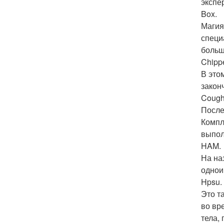
экспе
Box.
Магия
специ
больш
Chippe
В это
закон
Cough
После
Компл
выпол
HAM.
На на
однои
Hpsu.
Это т
во вр
тела,