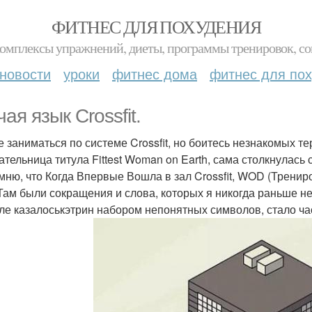
ФИТНЕС ДЛЯ ПОХУДЕНИЯ
комплексы упражнений, диеты, программы тренировок, со
новости
уроки
фитнес дома
фитнес для по
ая язык Crossfit.
е заниматься по системе Crossfit, но боитесь незнакомых 
ательница титула Fittest Woman on Earth, сама столкнулась с
мню, что Когда Впервые Вошла в зал Crossfit, WOD (Трениро
"Там были сокращения и слова, которых я никогда раньше не
ле казалоськэтрин набором непонятных символов, стало ча