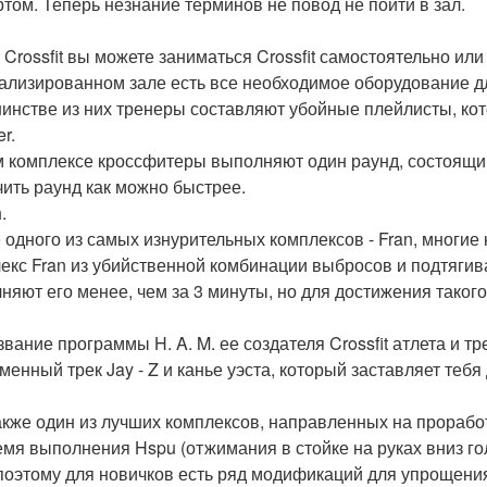
ртом. Теперь незнание терминов не повод не пойти в зал.
 Crossfit вы можете заниматься Crossfit самостоятельно или
ализированном зале есть все необходимое оборудование дл
инстве из них тренеры составляют убойные плейлисты, кот
r.
м комплексе кроссфитеры выполняют один раунд, состоящий
чить раунд как можно быстрее.
.
 одного из самых изнурительных комплексов - Fran, многие
екс Fran из убийственной комбинации выбросов и подтяги
няют его менее, чем за 3 минуты, но для достижения такого
звание программы H. A. M. ее создателя Crossfit атлета и 
менный трек Jay - Z и канье уэста, который заставляет тебя
акже один из лучших комплексов, направленных на прорабо
емя выполнения Hspu (отжимания в стойке на руках вниз го
 поэтому для новичков есть ряд модификаций для упрощени