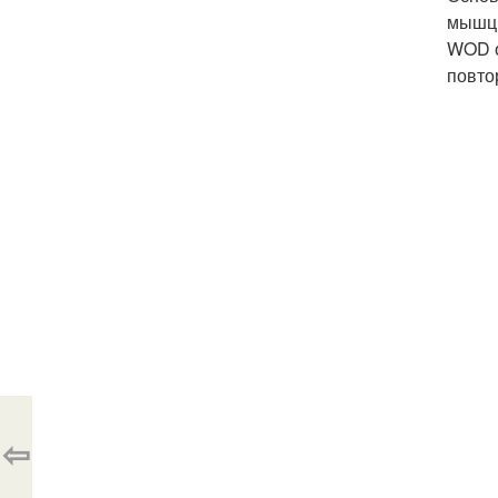
мышцы
WOD о
повто
⇦