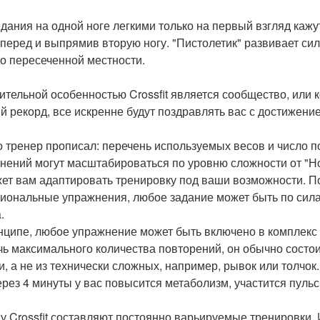
дания на одной ноге легкими только на первый взгляд кажут
вперед и выпрямив вторую ногу. "Пистолетик" развивает сил
по пересеченной местности.
ительной особенностью Crossfit является сообщество, или к
й рекорд, все искренне будут поздравлять вас с достижени
то тренер прописал: перечень используемых весов и число 
нений могут масштабироваться по уровню сложности от "Нов
ет вам адаптировать тренировку под ваши возможности. Пос
иональные упражнения, любое задание может быть по сил
.
нципе, любое упражнение может быть включено в комплекс Ta
чь максимального количества повторений, он обычно состоит
и, а не из технически сложных, например, рывок или толчок
ерез 4 минуты у вас повысится метаболизм, участится пульс
у Crossfit составляют постоянно варьируемые тренировки. 