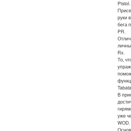
Pistol.
Присе
руки 
бега 
PR.
Отлич
личны
Rx.
То, ч
упраж
помож
функц
Tabata
В при
дости
гирям
уже ч
WOD.
Основ