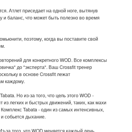
ся. Атлет приседает на одной ноге, вытянув
у и баланс, что может быть полезно во время
омьюнити, поэтому, когда вы поставите свой
ем.
повторений для конкретного WOD. Все комплексы
ичка" до "эксперта". Ваш Crossfit тренер
кольку в основе Crossfit лежат
ам каждому.
bata. Но из-за того, что цель этого WOD -
 из легких и быстрых движений, таких, как махи
. Комплекс Tabata - один из самых интенсивных,
 и собьется дыхание.
Из-за того, что WOD меняется каждый день,