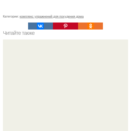
Категории:
комплекс упражнений для похудения дома
Читайте также
Анатомические поезда. Восемь удивительных фактов о
фасции из книги Томаса майерса "Анатомические
Поезда".