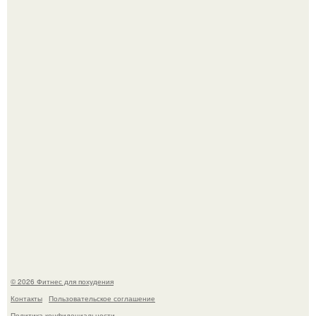
Имбирь - природный целитель.
Как накачать ягодицы и не угробить суставы.
© 2026 Фитнес для похудения
Контакты
Пользовательское соглашение
Политика конфидециальности