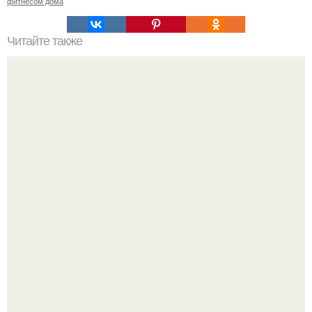
фитнесом дома
Читайте также
Сколько раз нужно делать планку, чтобы похудеть.
Сколько раз в день делать планку —, чтобы был
результат для похудения