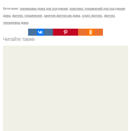
Категории:
тренировки дома для похудения
,
комплекс упражнений для похудения
дома
,
фитнес упражнения
,
занятия фитнесом дома
,
спорт фитнес
,
фитнес
тренировка дома
Читайте также
Ходьба как эффективный способ сохранения энергии