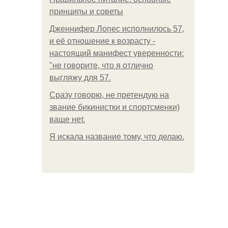
принципы и советы
Дженнифер Лопес исполнилось 57,
и её отношение к возрасту -
настоящий манифест уверенности:
"не говорите, что я отлично
выгляжу для 57.
Сразу говорю, не претендую на
звание бикинистки и спортсменки)
ваще нет.
Я искала название тому, что делаю.