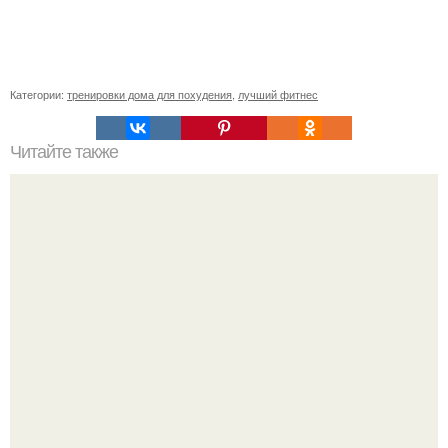
Категории:
тренировки дома для похудения
,
лучший фитнес
Читайте также
Упражнения для похудения при больной спине.
Специальные Упражнения при болях в пояснице.