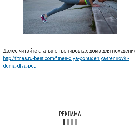
Далее читайте статьи о тренировках дома для похудения
http://fitnes.ru-best.com/fitnes-dlya-pohudeniya/trenirovki-
doma-dlya-po...