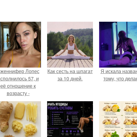
женнифер Лопес
Как сесть на шпагат
Я искала назва
сполнилось 57, и
за 10 дней.
тому, что дела
её отношение к
возрасту -
настоящий
манифест
уверенности: "не
говорите, что я
отлично выгляжу