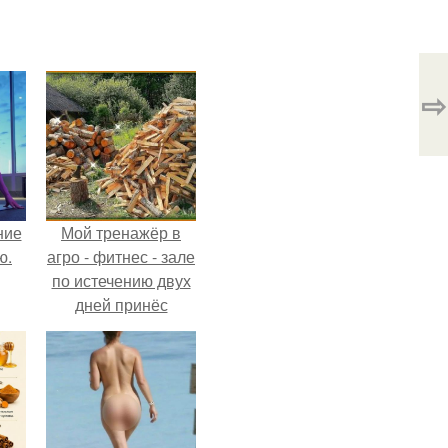
⇨
ние
Мой тренажёр в
ю.
агро - фитнес - зале
по истечению двух
дней принёс
ощутимый
результат.