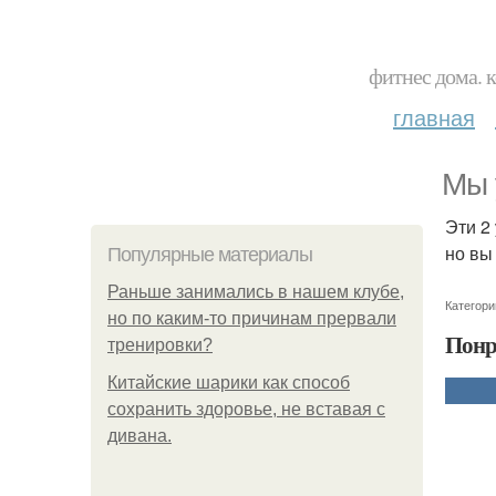
фитнес дома. 
главная
Мы 
Эти 2
но вы
Популярные материалы
Раньше занимались в нашем клубе,
Категори
но по каким-то причинам прервали
Понр
тренировки?
Китайские шарики как способ
сохранить здоровье, не вставая с
дивана.