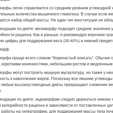
орфы легко справляются со средним уровнем углеводной н
тельные количества мышечного гликогена. В случае если же
ается набор общей массы. Ни один тип конституции не обл
ендации по диете: мезоморфу подходят средние значения 
ийности рациона. Как и раньше, я рекомендую верхнюю гран
ие цифры для поддержания веса (30-40%) и нижний предел 
морф.
орфа проще всего словом "Коренастый описать". Обычно 
, короткими конечностями, небольшим ростом и медленным
орфы могут построить мощную мускулатуру, но также у них
ность к накоплению жиров. Поскольку все лишние углевод
 любые высокоуглеводные диеты превращают снижение вес
у.
ендации по диете: эндоморфам следует держаться нижних 
 калорийности рациона в зависимости от поставленных цел
 работы на гипертрофию, для поддержания массы тела лучш