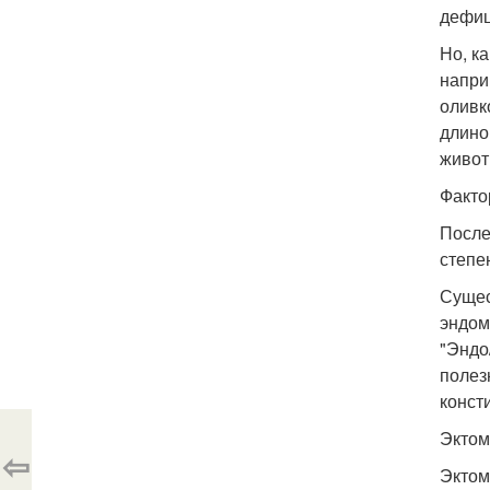
дефиц
Но, к
напри
оливк
длино
живот
Факто
После
степе
Сущес
эндом
"Эндо
полез
конст
Эктом
⇦
Эктом