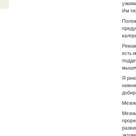
узким
Им тя
Полож
преду
калор
Реком
есть 
подде
мышеч
Я рек
нижни
добир
Мезо
Мезом
прори
разви
эктом