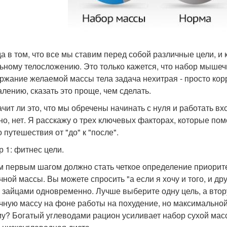
а в том, что все мы ставим перед собой различные цели, и
ьному телосложению. Это только кажется, что набор мышеч
ржание желаемой массы тела задача нехитрая - просто кор
алению, сказать это проще, чем сделать.
ачит ли это, что мы обречены начинать с нуля и работать в
но, нет. Я расскажу о трех ключевых факторах, которые пом
 путешествия от "до" к "после".
р 1: фитнес цели.
 первым шагом должно стать четкое определение приорите
ой массы. Вы можете спросить "а если я хочу и того, и друг
 зайцами одновременно. Лучше выберите одну цель, а вто
ную массу на фоне работы на похудение, но максимальной
у? Богатый углеводами рацион усиливает набор сухой масс