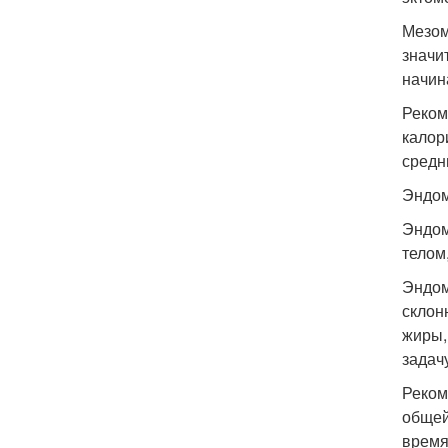
Мезом
значи
начин
Реком
калор
средн
Эндо
Эндом
телом
Эндом
склон
жиры,
задач
Реком
общей
время