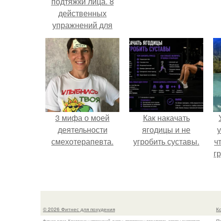
подтяжки лица. 8
действенных
упражнений для
подтяжки овала
лица.
3 мифа о моей
Как накачать
деятельности
ягодицы и не
у
смехотерапевта.
угробить суставы.
ч
гр
© 2026 Фитнес для похудения
К
Фитнес дома. Комплексы упражнений, диеты, программы тренировок, советы экспертов