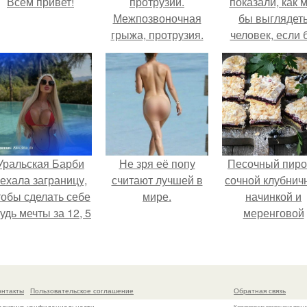
Всем привет!
протрузии.
показали, как 
Межпозвоночная
бы выглядет
грыжа, протрузия.
человек, если 
его тело
эволюциониров
специально д
выживания 
автокатастpoф
Уральская Барби
Не зря её попу
Песочный пиро
ехала заграницу,
считают лучшей в
сочной клубнич
тобы сделать себе
мире.
начинкой и
удь мечты за 12, 5
меренговой
тыс.
шапочкой!
онтакты
Пользовательское соглашение
Обратная связь
Копирование разрешено при у