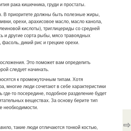
ия рака кишечника, груди и простаты.
ны. В приоритете должны быть полезные жиры,
вки, орехи, арахисовое масло, масло канола,
леиновой кислоты), триглицериды со средней
сь и другие сорта рыбы, мясо травоядных
 фасоль, дикий рис и грецкие орехи.
лосложения. Это поможет вам определить
орой следует начинать.
носятся к промежуточным типам. Хотя
, многие люди сочетают в себе характеристики
сь где-то посередине, подобное разделение будет
итательных веществах. За основу берите тип
ре необходимости.
⇨
вило, такие люди отличаются тонкой костью,