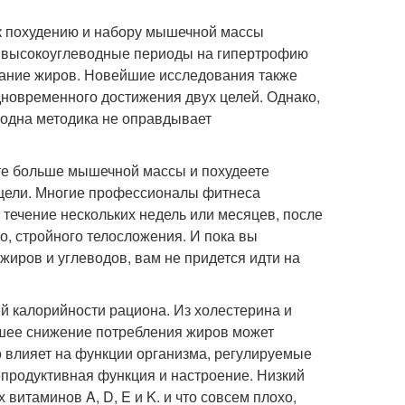
 к похудению и набору мышечной массы
м высокоуглеводные периоды на гипертрофию
ание жиров. Новейшие исследования также
новременного достижения двух целей. Однако,
 одна методика не оправдывает
ете больше мышечной массы и похудеете
 цели. Многие профессионалы фитнеса
 течение нескольких недель или месяцев, после
о, стройного телосложения. И пока вы
иров и углеводов, вам не придется идти на
ей калорийности рациона. Из холестерина и
йшее снижение потребления жиров может
о влияет на функции организма, регулируемые
репродуктивная функция и настроение. Низкий
итаминов A, D, E и K. и что совсем плохо,