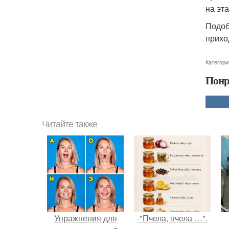
на эт
Подоб
прихо
Категори
Понр
Читайте также
Упражнения для
-"Пчела, пчела …".