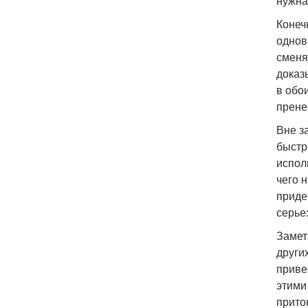
нужна
Конеч
однов
сменя
доказ
в обо
прене
Вне з
быстр
испол
чего 
приде
серье
Замет
други
приве
этими
прито