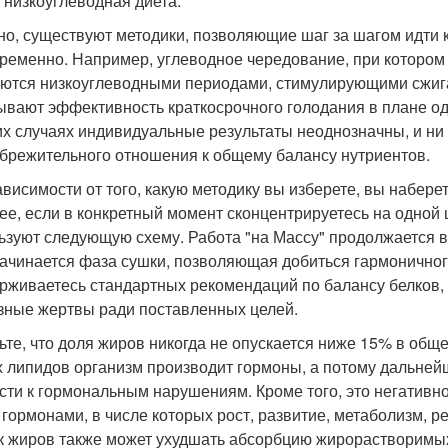
 низкоуглеводная диета.
но, существуют методики, позволяющие шаг за шагом идти
ременно. Например, углеводное чередование, при которо
ются низкоуглеводными периодами, стимулирующими сжиг
ывают эффективность краткосрочного голодания в плане од
их случаях индивидуальные результаты неоднозначны, и ни
брежительного отношения к общему балансу нутриентов.
ависимости от того, какую методику вы изберете, вы набер
ее, если в конкретный момент сконцентрируетесь на одной
ьзуют следующую схему. Работа "на Массу" продолжается в
начинается фаза сушки, позволяющая добиться гармоничног
рживаетесь стандартных рекомендаций по балансу белков, ж
зные жертвы ради поставленных целей.
ьте, что доля жиров никогда не опускается ниже 15% в общ
х липидов организм производит гормоны, а потому дальне
сти к гормональным нарушениям. Кроме того, это негативн
 гормонами, в числе которых рост, развитие, метаболизм, 
к жиров также может ухудшать абсорбцию жирорастворимых в