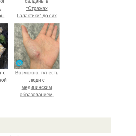
мог
салданы в
ь
"Стражах
бы
Галактики" до сих
пор вызывает
ало
восхищение.
ля
в
ах.
г с
Возможно, тут есть
ной
люди с
медицинским
образованием,
подскажите, что
делать!
казании обратной гиперссылки.