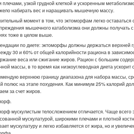
и плечами, узкой грудной клеткой и ускоренным метаболизм
жело набирать вес и наращивать мышечную массу.
ительный момент в том, что эктоморфам легко оставаться 
преждения мышечного катаболизма они должны получать с 
иях тоже в целом выше.
ендации по диете: эктоморфы должны держаться верхней г
между 30 и 60% от общей калорийности рациона в зависимос
ржание веса или сжигание жиров. Рацион с большим соде
ной массы, в то время как низкоуглеводная диета ускорит 
омендую верхнюю границу диапазона для набора массы, ср
й полюс на этапе похудения. Как минимум 25% калорий дол
аем за счет жиров.
морф.
орф мускулистым телосложением отличается. Чаще всего эт
сованной мускулатурой, широкими плечами и плотной костн
вает мускулатуру и легко избавляется от жира, но и увелич
орфа.