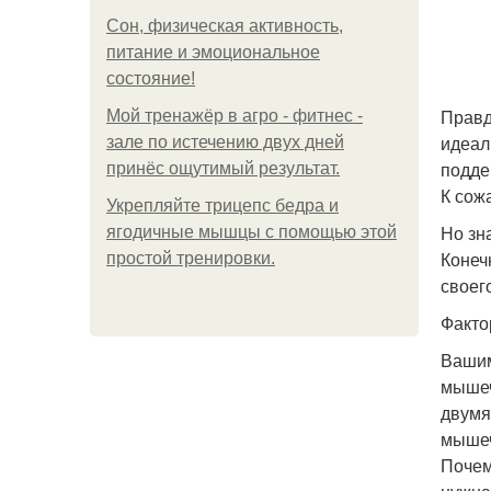
Сон, физическая активность,
питание и эмоциональное
состояние!
Правд
Мой тренажёр в агро - фитнес -
идеал
зале по истечению двух дней
подде
принёс ощутимый результат.
К сож
Укрепляйте трицепс бедра и
Но зн
ягодичные мышцы с помощью этой
Конеч
простой тренировки.
своего
Факто
Вашим
мышечн
двумя
мышеч
Почем