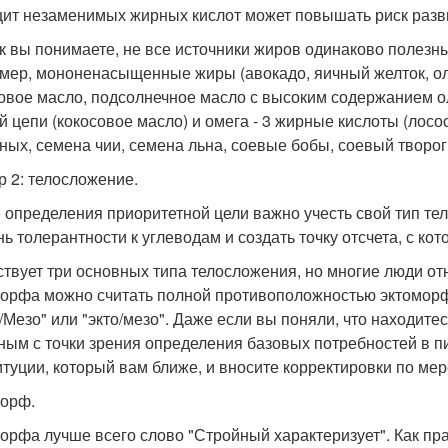
ит незаменимых жирных кислот может повышать риск развит
ак вы понимаете, не все источники жиров одинаково полез
мер, мононенасыщенные жиры (авокадо, яичный желток, оли
овое масло, подсолнечное масло с высоким содержанием о
й цепи (кокосовое масло) и омега - 3 жирные кислоты (лосо
ных, семена чии, семена льна, соевые бобы, соевый творог,
р 2: телосложение.
 определения приоритетной цели важно учесть свой тип те
нь толерантности к углеводам и создать точку отсчета, с кот
твует три основных типа телосложения, но многие люди от
орфа можно считать полной противоположностью эктоморфа
/Мезо" или "экто/мезо". Даже если вы поняли, что находите
ным с точки зрения определения базовых потребностей в п
итуции, который вам ближе, и вносите корректировки по ме
орф.
орфа лучше всего слово "Стройный характеризует". Как пра