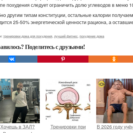
апе похудения следует ограничить долю углеводов в меню 1
но другим типам конституции, остальные калории получаем 
дится 25-50% энергетической ценности рациона, а оставши
и:
тренировки дома для похудения
,
лучший фитнес
,
похудение дома
авилось? Поделитесь с друзьями!
Хочешь в ЗАЛ?
Тренировки при
В 2026 году учё