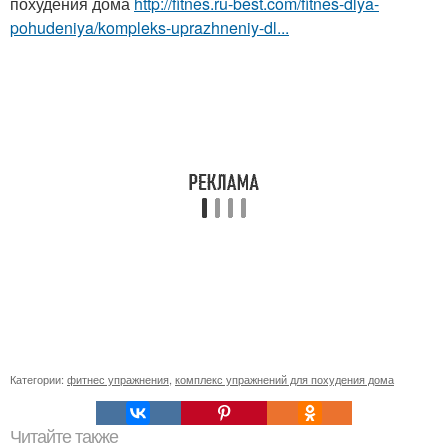
похудения дома
http://fitnes.ru-best.com/fitnes-dlya-
pohudeniya/kompleks-uprazhneniy-dl...
Категории:
фитнес упражнения
,
комплекс упражнений для похудения дома
Читайте также