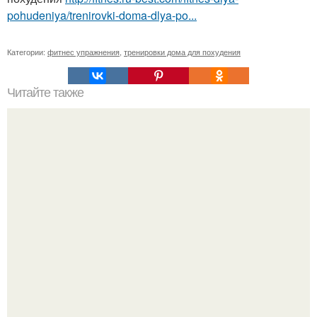
pohudeniya/trenirovki-doma-dlya-po...
Категории:
фитнес упражнения
,
тренировки дома для похудения
Читайте также
Антицеллюлитный комплекс упражнений?