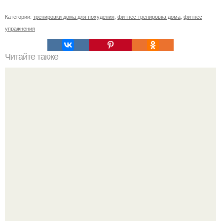
Категории:
тренировки дома для похудения
,
фитнес тренировка дома
,
фитнес
упражнения
Читайте также
Твой рост о тебе много нового расскажет!