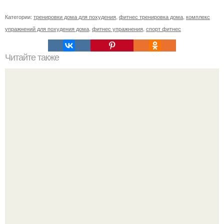
Категории:
тренировки дома для похудения
,
фитнес тренировка дома
,
комплекс
упражнений для похудения дома
,
фитнес упражнения
,
спорт фитнес
Читайте также
Куда сходить в Тюмени. 20 Лучших мест в Тюмени, куда
можно сходить с маленьким ребенком