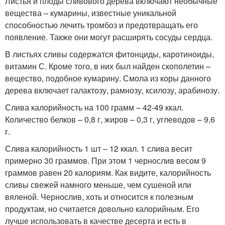
Листья и плоды сливового дерева включают необычные
вещества – кумарины, известные уникальной
способностью лечить тромбоз и предотвращать его
появление. Также они могут расширять сосуды сердца.
В листьях сливы содержатся фитонциды, каротиноиды,
витамин С. Кроме того, в них был найден скополетин –
вещество, подобное кумарину. Смола из коры данного
дерева включает галактозу, рамнозу, ксилозу, арабинозу.
Слива калорийность на 100 грамм – 42-49 ккал.
Количество белков – 0,8 г, жиров – 0,3 г, углеводов – 9,6
г.
Слива калорийность 1 шт – 12 ккал. 1 слива весит
примерно 30 граммов. При этом 1 чернослив весом 9
граммов равен 20 калориям. Как видите, калорийность
сливы свежей намного меньше, чем сушеной или
вяленой. Чернослив, хоть и относится к полезным
продуктам, но считается довольно калорийным. Его
лучше использовать в качестве десерта и есть в