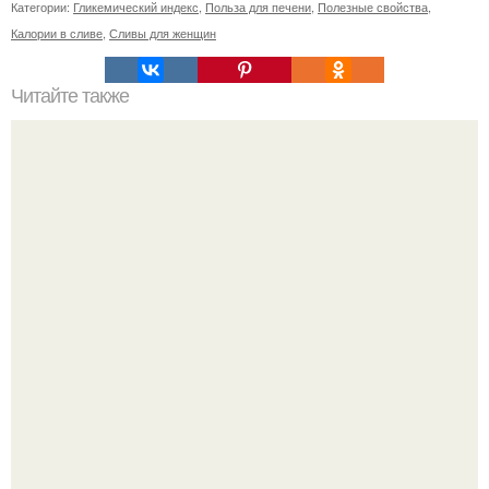
Категории:
Гликемический индекс
,
Польза для печени
,
Полезные свойства
,
Калории в сливе
,
Сливы для женщин
Читайте также
Упражнения для подтяжки лица. 8 действенных
упражнений для подтяжки овала лица.