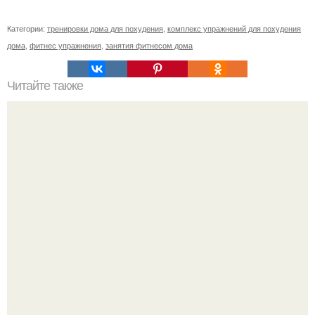
Категории:
тренировки дома для похудения
,
комплекс упражнений для похудения
дома
,
фитнес упражнения
,
занятия фитнесом дома
Читайте также
Домашними тренировками невозможно добиться
результата!