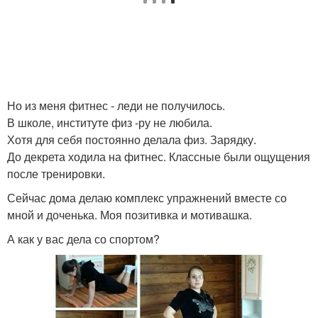
Но из меня фитнес - леди не получилось.
В школе, институте физ -ру не любила.
Хотя для себя постоянно делала физ. Зарядку.
До декрета ходила на фитнес. Классные были ощущения
после тренировки.
Сейчас дома делаю комплекс упражнений вместе со
мной и доченька. Моя позитивка и мотивашка.
А как у вас дела со спортом?