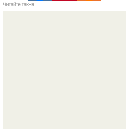
Читайте также
Донстрой снова топ застройщиков москвы по
потребительским качествам жилья возглавляет.
Анна пересильд создала свой бренд одежды, исполнив
свою мечту.