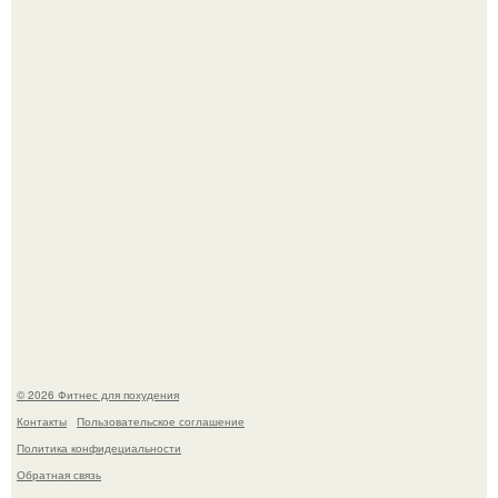
Фигура Зои салданы в "Стражах Галактики" до сих пор
вызывает восхищение.
Как накачать ягодицы и не угробить суставы.
© 2026 Фитнес для похудения
Контакты
Пользовательское соглашение
Политика конфидециальности
Обратная связь