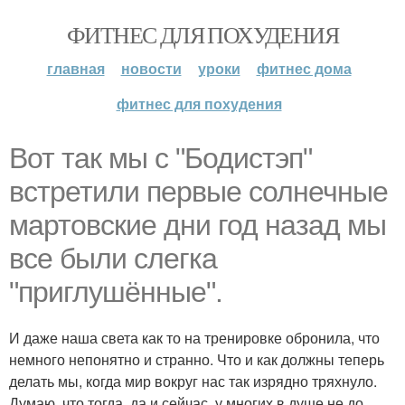
ФИТНЕС ДЛЯ ПОХУДЕНИЯ
главная
новости
уроки
фитнес дома
фитнес для похудения
Вот так мы с "Бодистэп"
встретили первые солнечные
мартовские дни год назад мы
все были слегка
"приглушённые".
И даже наша света как то на тренировке обронила, что
немного непонятно и странно. Что и как должны теперь
делать мы, когда мир вокруг нас так изрядно тряхнуло.
Думаю, что тогда, да и сейчас, у многих в душе не до