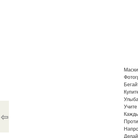
Маски
Фотог
Бегай
Купит
Улыба
Учите
⇦
Кажды
Проти
Напро
Делай