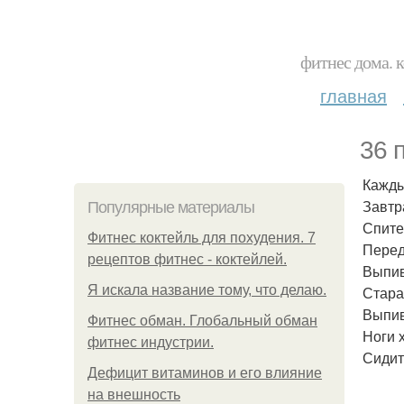
фитнес дома. 
главная
36 
Кажды
Завтр
Популярные материалы
Спите
Фитнес коктейль для похудения. 7
Перед
рецептов фитнес - коктейлей.
Выпив
Я искала название тому, что делаю.
Стара
Выпив
Фитнес обман. Глобальный обман
Ноги 
фитнес индустрии.
Сидит
Дефицит витаминов и его влияние
на внешность