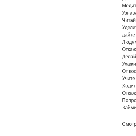
Медит
Узнав
Читай
Удели
дайте
Людям
Откаж
Делай
Ухажи
От ко
Учите
Ходит
Откаж
Попро
Займи
Смотр