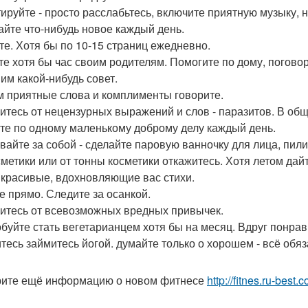
ируйте - просто расслабьтесь, включите приятную музыку, н
айте что-нибудь новое каждый день.
те. Хотя бы по 10-15 страниц ежедневно.
те хотя бы час своим родителям. Помогите по дому, погово
 им какой-нибудь совет.
 приятные слова и комплименты говорите.
итесь от нецензурных выражений и слов - паразитов. В общ
те по одному маленькому доброму делу каждый день.
вайте за собой - сделайте паровую ванночку для лица, пил
сметики или от тонны косметики откажитесь. Хотя летом дай
 красивые, вдохновляющие вас стихи.
е прямо. Следите за осанкой.
итесь от всевозможных вредных привычек.
буйте стать вегетарианцем хотя бы на месяц. Вдруг понрав
тесь займитесь йогой. думайте только о хорошем - всё обяз
ите ещё информацию о новом фитнесе
http://fitnes.ru-best.