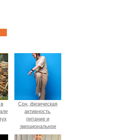
 в
Сон, физическая
зале
активность,
вух
питание и
эмоциональное
состояние!