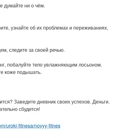
е думайте ни о чём.
рите, узнайте об их проблемах и переживаниях,
ем, следите за своей речью.
инг, побалуйте тело увлажняющим лосьоном.
те коже подышать.
ится? Заведите дневник своих успехов. Деньги.
ательно сбудется!
com/uroki-fitnesa/novyy-fitnes