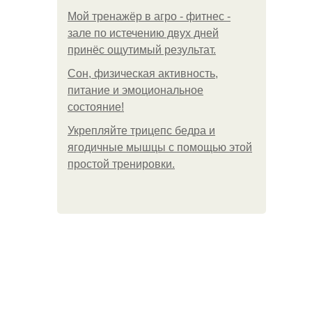
Мой тренажёр в агро - фитнес -
зале по истечению двух дней
принёс ощутимый результат.
Сон, физическая активность,
питание и эмоциональное
состояние!
Укрепляйте трицепс бедра и
ягодичные мышцы с помощью этой
простой тренировки.