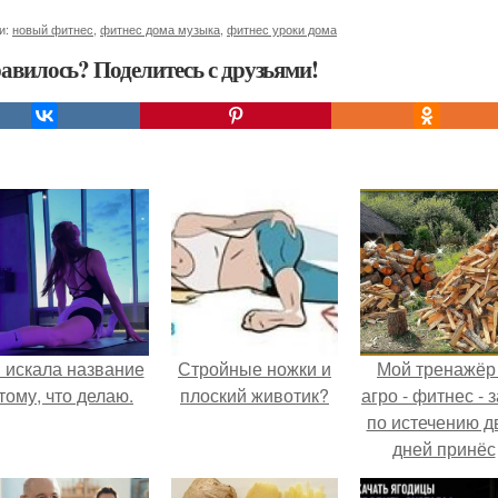
и:
новый фитнес
,
фитнес дома музыка
,
фитнес уроки дома
авилось? Поделитесь с друзьями!
 искала название
Стройные ножки и
Мой тренажёр
тому, что делаю.
плоский животик?
агро - фитнес - 
по истечению д
дней принёс
ощутимый