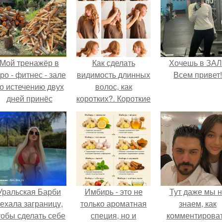
Мой тренажёр в
Как сделать
Хочешь в ЗА
ро - фитнес - зале
видимость длинных
Всем привет!
о истечению двух
волос, как
дней принёс
коротких?. Короткие
ощутимый
волосы без
результат.
стрижки: узнай, как!
Уральская Барби
Имбирь - это не
Тут даже мы 
ехала заграницу,
только ароматная
знаем, как
тобы сделать себе
специя, но и
комментироват