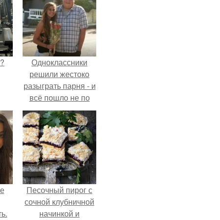
Л?
Одноклассники
решили жестоко
разыграть парня - и
всё пошло не по
плану.
не
Песочный пирог с
сочной клубничной
ь.
начинкой и