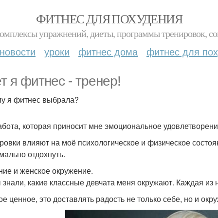
ФИТНЕС ДЛЯ ПОХУДЕНИЯ
комплексы упражнений, диеты, программы тренировок, со
новости
уроки
фитнес дома
фитнес для по
ет я фитнес - тренер!
у я фитнес выбрала?
абота, которая приносит мне эмоциональное удовлетворени
ровки влияют на моё психологическое и физическое состоя
мально отдохнуть.
ие и женское окружение.
 знали, какие классные девчата меня окружают. Каждая из н
ое ценное, это доставлять радость не только себе, но и ок