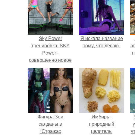
Sky Power
Я искала название
тренировка. SKY
тому, что делаю.
аг
Power -
п
совершенно новое
и эффективное
направление в
фитнесе.
Фигура Зои
Имбирь -
салданы в
природный
у
"Стражах
целитель.
ч