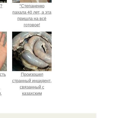
Л?
"Степаненко
пахала 40 лет, а эта
пришла на всё
готовое!
сть
Произошел
странный инцидент,
м
связанный с
,
казахским
то
деликатесом.