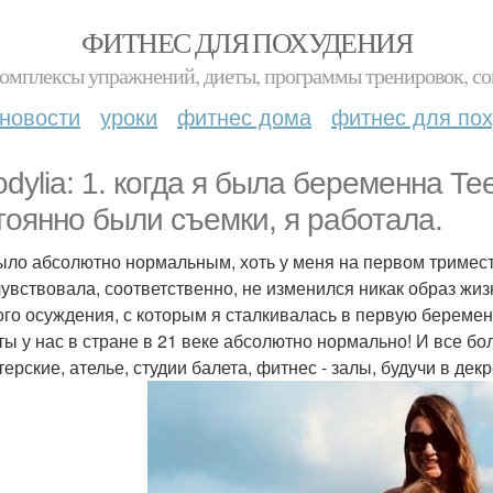
ФИТНЕС ДЛЯ ПОХУДЕНИЯ
комплексы упражнений, диеты, программы тренировок, со
новости
уроки
фитнес дома
фитнес для по
odylia: 1. когда я была беременна Те
тоянно были съемки, я работала.
ыло абсолютно нормальным, хоть у меня на первом тримест
чувствовала, соответственно, не изменился никак образ жиз
ого осуждения, с которым я сталкивалась в первую беремен
ты у нас в стране в 21 веке абсолютно нормально! И все б
ерские, ателье, студии балета, фитнес - залы, будучи в дек