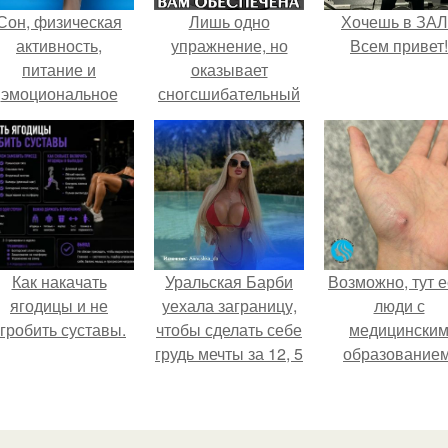
Сон, физическая
Лишь одно
Хочешь в ЗА
активность,
упражнение, но
Всем привет!
питание и
оказывает
эмоциональное
сногсшибательный
состояние!
эффект: "Осиная"
талия и плоский
живот - при этом
огромная польза
для здоровья!
Как накачать
Уральская Барби
Возможно, тут е
ягодицы и не
уехала заграницу,
люди с
гробить суставы.
чтобы сделать себе
медицински
грудь мечты за 12, 5
образованием
тыс.
подскажите, ч
делать!