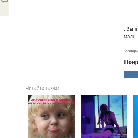
. Вы п
малы
Категори
Понр
Читайте также