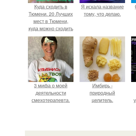
Куда сходить в
Я искала название
Тюмени. 20 Лучших
тому, что делаю.
мест в Тюмени,
куда можно сходить
с маленьким
ребенком
3 мифа о моей
Имбирь -
деятельности
природный
смехотерапевта.
целитель.
у