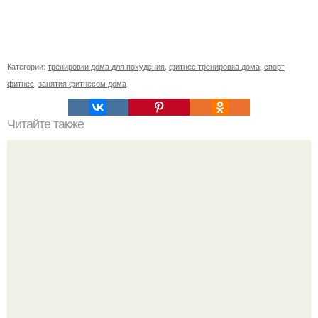
Категории:
тренировки дома для похудения
,
фитнес тренировка дома
,
спорт
фитнес
,
занятия фитнесом дома
Читайте также
Тренируемся на фитболе.