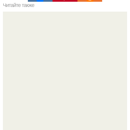
Читайте также
Сколько раз нужно делать планку, чтобы похудеть.
Сколько раз в день делать планку —, чтобы был
результат для похудения
Анна пересильд создала свой бренд одежды, исполнив