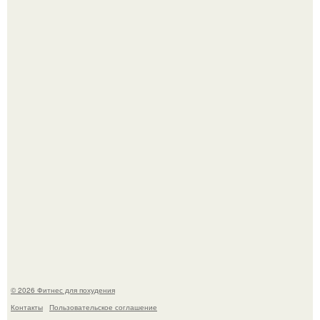
Как накачать ягодицы и не угробить суставы.
Уральская Барби уехала заграницу, чтобы сделать себе
грудь мечты за 12, 5 тыс.
© 2026 Фитнес для похудения
Контакты
Пользовательское соглашение