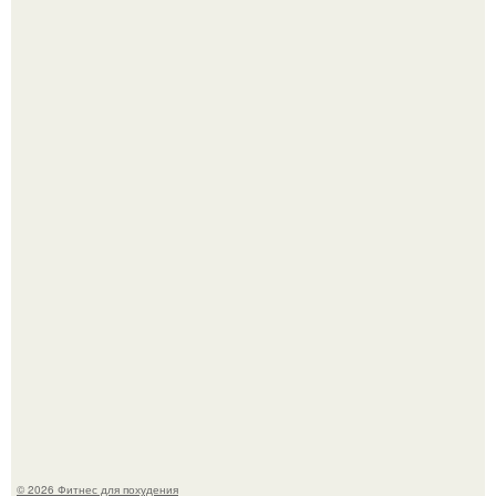
Имбирь - это не только ароматная специя, но и отличный
ингредиент для полезных напитков и блюд.
Тут даже мы не знаем, как комментировать.
© 2026 Фитнес для похудения