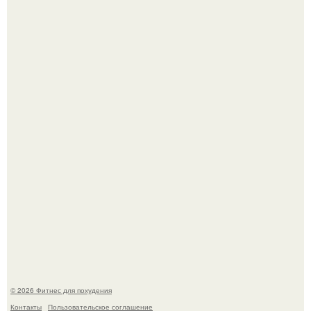
3 мифа о моей деятельности смехотерапевта.
Сергей соседов показал свою скромную дачу - и удивил
поклонников.
© 2026 Фитнес для похудения
Контакты
Пользовательское соглашение