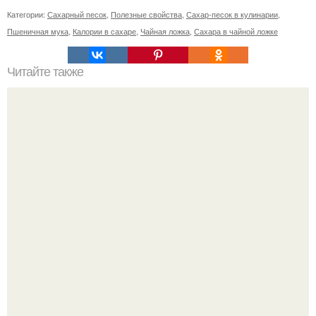
Категории:
Сахарный песок
,
Полезные свойства
,
Сахар-песок в кулинарии
,
Пшеничная мука
,
Калории в сахаре
,
Чайная ложка
,
Сахара в чайной ложке
Читайте также
Куда сходить в Тюмени. 20 Лучших мест в Тюмени, куда
можно сходить с маленьким ребенком