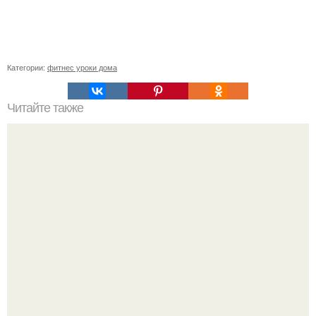
Категории:
фитнес уроки дома
Читайте также
Тренажерный зал или групповые занятия: что выбрать
для достижения своих целей