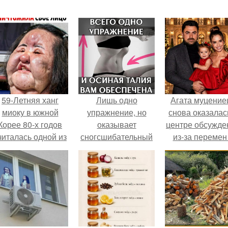
59-Летняя ханг
Лишь одно
Агата муцение
миоку в южной
упражнение, но
снова оказалас
Корее 80-х годов
оказывает
центре обсужде
читалась одной из
сногсшибательный
из-за перемен
самых
эффект: "Осиная"
личной жизни
привлекательных
талия и плоский
женщин.
живот - при этом
огромная польза
для здоровья!