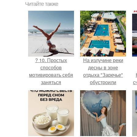
Читайте также
? 10. Простых
На излучине реки
способов
десны в зоне
мотивировать себя
отдыха "Заречье"
заняться
обустроили
с
фитнесом?
комфортный
городской пляж.