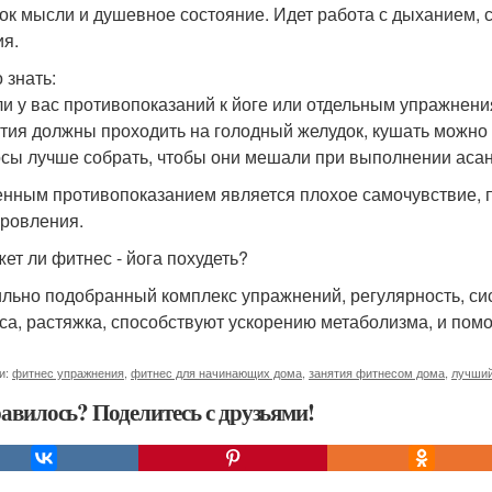
ок мысли и душевное состояние. Идет работа с дыханием, 
ия.
 знать:
 ли у вас противопоказаний к йоге или отдельным упражнени
ятия должны проходить на голодный желудок, кушать можно 
осы лучше собрать, чтобы они мешали при выполнении асан
нным противопоказанием является плохое самочувствие, пр
ровления.
ет ли фитнес - йога похудеть?
льно подобранный комплекс упражнений, регулярность, си
са, растяжка, способствуют ускорению метаболизма, и пом
и:
фитнес упражнения
,
фитнес для начинающих дома
,
занятия фитнесом дома
,
лучший
авилось? Поделитесь с друзьями!