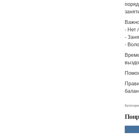
поряд
занят
Важно
- Нет
- Зан
- Вол
Време
выздо
Помож
Прави
балан
Категори
Понр