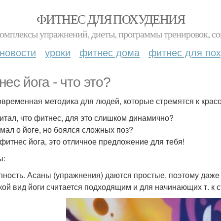
ФИТНЕС ДЛЯ ПОХУДЕНИЯ
комплексы упражнений, диеты, программы тренировок, со
новости
уроки
фитнес дома
фитнес для по
нес йога - что это?
овременная методика для людей, которые стремятся к красо
читал, что фитнес, для это слишком динамично?
умал о йоге, но боялся сложных поз?
 фитнес йога, это отличное предложение для тебя!
ы:
пность. Асаны (упражнения) даются простые, поэтому даж
акой вид йоги считается подходящим и для начинающих т. к с