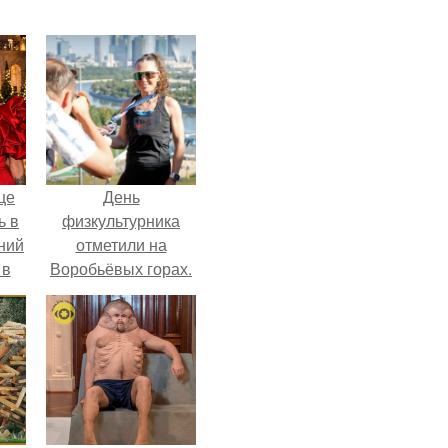
це
День
ь в
физкультурника
ний
отметили на
 в
Воробьёвых горах.
.