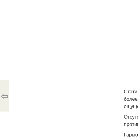
Стати
⇦
более
ощуще
Отсут
проти
Гармо