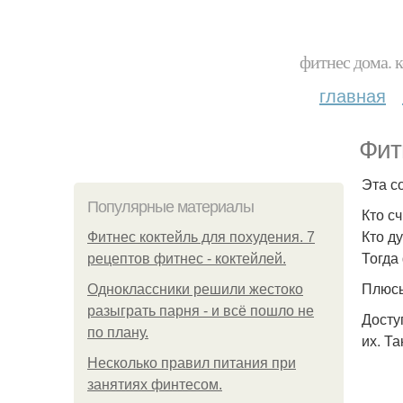
фитнес дома. 
главная
Фит
Эта с
Популярные материалы
Кто с
Кто д
Фитнес коктейль для похудения. 7
Тогда
рецептов фитнес - коктейлей.
Плюс
Одноклассники решили жестоко
разыграть парня - и всё пошло не
Досту
по плану.
их. Т
Несколько правил питания при
занятиях финтесом.