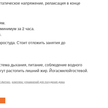
статическое напряжение, релаксация в конце
ям.
минимум за 2 часа.
.
остуда. Стоит отложить занятия до
стема дыхания, питание, соблюдение водного
огут растопить лишний жир. Йогасмилойгостевой.
 фитнес
,
комплекс упражнений для похудения дома