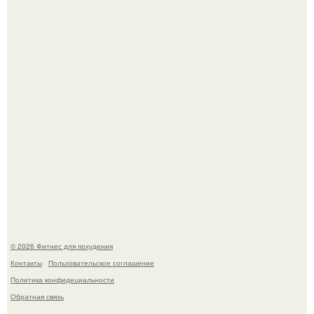
Как накачать ягодицы и не угробить суставы.
Тут даже мы не знаем, как комментировать.
© 2026 Фитнес для похудения
Контакты
Пользовательское соглашение
Политика конфидециальности
Обратная связь