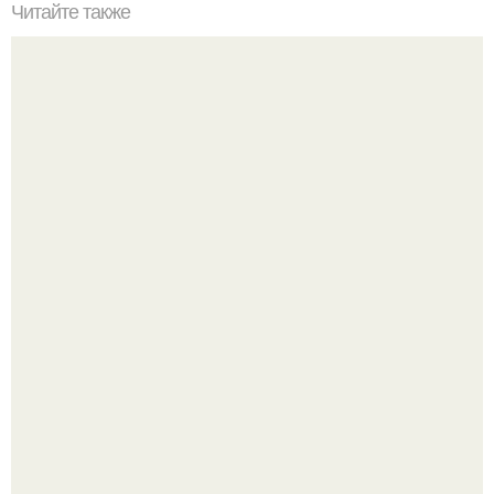
Читайте также
Экспресс - тренировка на все группы мышц?
Рады за этого жильца, но не от всего сердца.