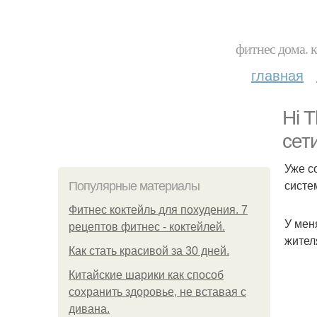
фитнес дома. 
главная
Hi 
сети
Уже с
систе
Популярные материалы
Фитнес коктейль для похудения. 7
У мен
рецептов фитнес - коктейлей.
жител
Как стать красивой за 30 дней.
Китайские шарики как способ
сохранить здоровье, не вставая с
дивана.