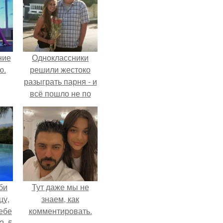
ние
Одноклассники
ю.
решили жестоко
разыграть парня - и
всё пошло не по
плану.
би
Тут даже мы не
цу,
знаем, как
ебе
комментировать.
2, 5