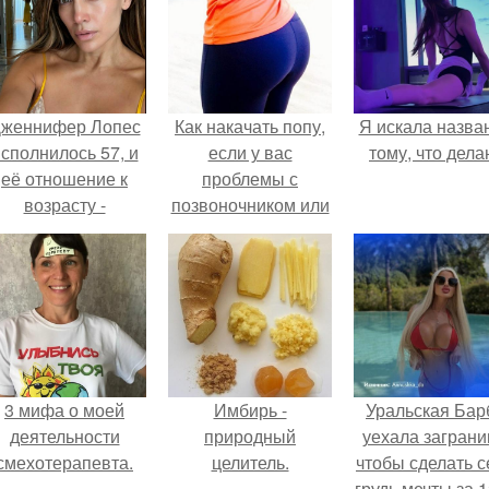
женнифер Лопес
Как накачать попу,
Я искала назва
сполнилось 57, и
если у вас
тому, что дела
её отношение к
проблемы с
возрасту -
позвоночником или
настоящий
тренировки попы
манифест
без осевой
уверенности: "не
нагрузки.
говорите, что я
отлично выгляжу
для 57.
3 мифа о моей
Имбирь -
Уральская Бар
деятельности
природный
уехала заграни
смехотерапевта.
целитель.
чтобы сделать с
грудь мечты за 1