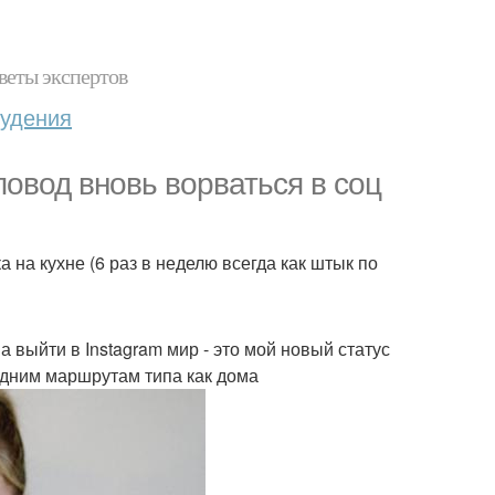
веты экспертов
худения
 повод вновь ворваться в соц
 на кухне (6 раз в неделю всегда как штык по
а выйти в Instagram мир - это мой новый статус
годним маршрутам типа как дома