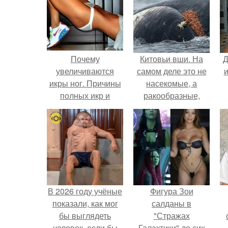
Почему
Китовьи вши. На
Д
увеличиваются
самом деле это не
и
икры ног. Причины
насекомые, а
полных икр и
ракообразные,
варианты, как
относящиеся к
сделать икры ног
бокоплавам.
тоньше.
В 2026 году учёные
Фигура Зои
показали, как мог
салданы в
бы выглядеть
"Стражах
человек, если бы
Галактики" до сих