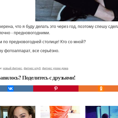
уверена, что я буду делать это через год, поэтому спешу сд
лочно - предновогодними.
м по предновогодней столице! Кто со мной?
ру фотоаппарат, все серьёзно.
и:
новый фитнес
,
фитнес клуб
,
фитнес уроки дома
авилось? Поделитесь с друзьями!