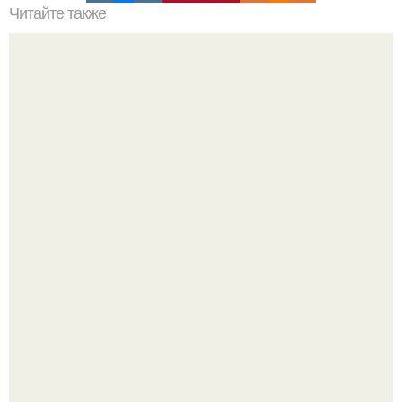
Читайте также
Иногда девушки тренируются, и стают железными.
-"Пчела, пчела …".