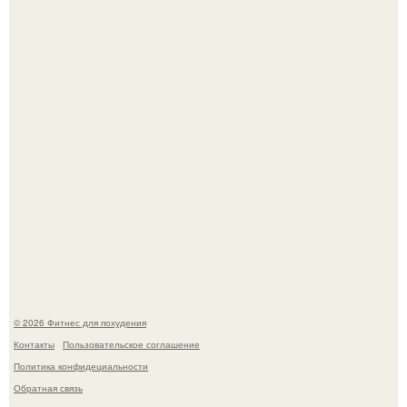
Сон, физическая активность, питание и эмоциональное
состояние!
"Степаненко пахала 40 лет, а эта пришла на всё готовое!
© 2026 Фитнес для похудения
Контакты
Пользовательское соглашение
Политика конфидециальности
Обратная связь