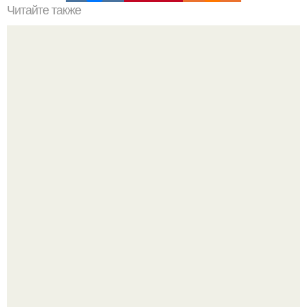
Читайте также
Упражнения для подтяжки лица. 8 действенных
упражнений для подтяжки овала лица.
Чем больше новостей про новую "Дюну", тем сильнее
ощущение - нас снова ждёт что-то мощное.