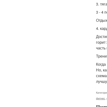
3. тяг
3 - 4
Отдых
4. ка
Дости
горит
часть
Тренир
Когда
Но, к
схема
лучшу
Категори
фитнес
,
Понр