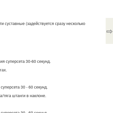
ти суставные (задействуется сразу несколько
⇨
я суперсета 30-60 секунд.
гах.
уперсета 30 - 60 секунд.
ка/тяга штанги в наклоне.
уперсета 30 - 60 секунд.