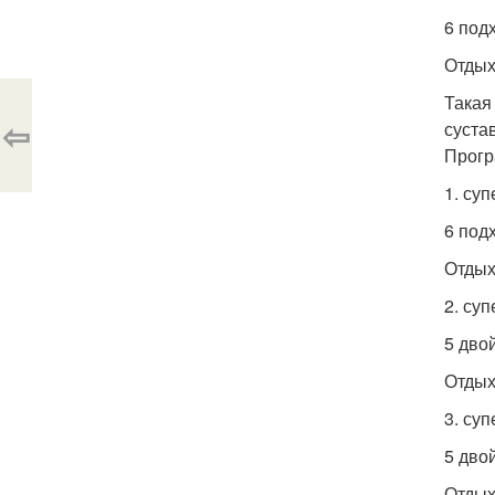
6 под
Отдых
Такая
⇦
суста
Прогр
1. су
6 под
Отдых
2. су
5 дво
Отдых
3. суп
5 дво
Отдых