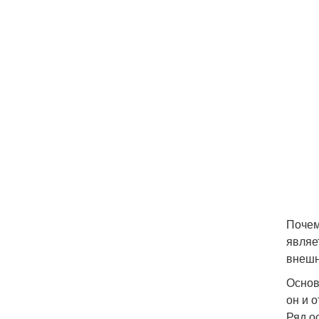
Почем
являе
внешн
Основ
он и 
Ряд о