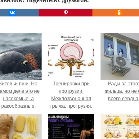
Китовьи вши. На
Тренировки при
Рады за этог
амом деле это не
протрузии.
жильца, но не 
насекомые, а
Межпозвоночная
всего сердца
ракообразные,
грыжа, протрузия.
относящиеся к
бокоплавам.