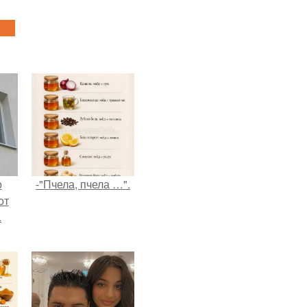
о
-"Пчела, пчела …".
от
.