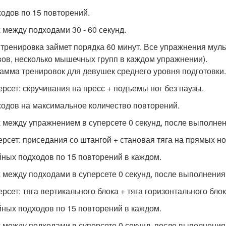
ходов по 15 повторений.
 между подходами 30 - 60 секунд.
 тренировка займет порядка 60 минут. Все упражнения муль
вов, несколько мышечных групп в каждом упражнении).
амма тренировок для девушек среднего уровня подготовки.
персет: скручивания на пресс + подъемы ног без паузы.
ходов на максимальное количество повторений.
 между упражнением в суперсете 0 секунд, после выполнени
персет: приседания со штангой + становая тяга на прямых но
йных подходов по 15 повторений в каждом.
 между подходами в суперсете 0 секунд, после выполнения с
ерсет: тяга вертикального блока + тяга горизонтального бло
йных подходов по 15 повторений в каждом.
 между подходами в суперсете 0 секунд, после выполнения с