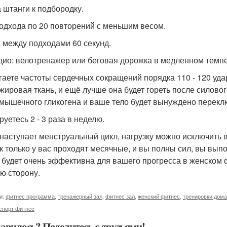
а штанги к подбородку.
 подхода по 20 повторений с меньшим весом.
 между подходами 60 секунд.
рдио: велотренажер или беговая дорожка в медленном темпе 
гаете частоты сердечных сокращений порядка 110 - 120 уда
 жировая ткань, и ещё лучше она будет гореть после силовог
 мышечного гликогена и ваше тело будет вынуждено перекл
уетесь 2 - 3 раза в неделю.
 наступает менструальный цикл, нагрузку можно исключить в
ак только у вас проходят месячные, и вы полны сил, вы вып
 будет очень эффективна для вашего прогресса в женском фи
ю сторону.
и:
фитнес программа
,
тренажерный зал
,
фитнес зал
,
женский фитнес
,
тренировки дома
спорт фитнес
авилось? Поделитесь с друзьями!