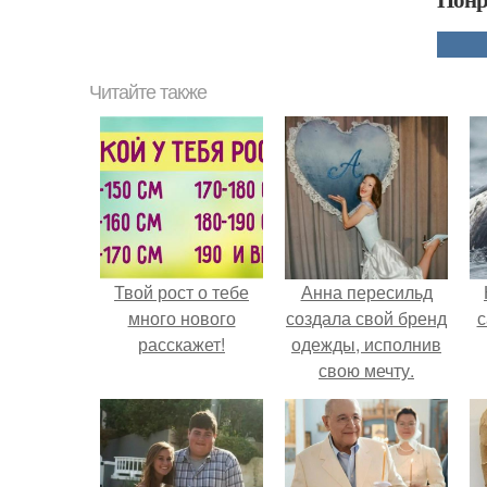
Читайте также
Твой рост о тебе
Анна пересильд
много нового
создала свой бренд
с
расскажет!
одежды, исполнив
свою мечту.