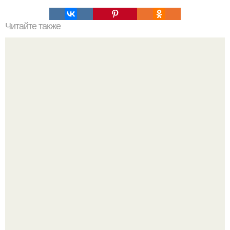
Читайте также
Зарядка утро. - 40 раз пресс.
Я искала название тому, что делаю.