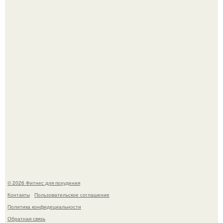
Возможно, тут есть люди с медицинским образованием,
подскажите, что делать!
Я - Эльвина Кузнецова, тренер групповых фитнес
тренировок разных направлений.
© 2026 Фитнес для похудения
Контакты
Пользовательское соглашение
Политика конфидециальности
Обратная связь