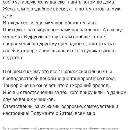
свою уставшую жопу далеко тащить потом до дома.
Желательно в удобное время, а то потом готовка, муж,
дети.
И так далее, и еще миллион обстоятельств.
Приходите на выбранное вами направление. А в конце:
чет не то. В другую школу: а там вообще это же
направление по-другому преподносят, так сказать в
своей интерпретации, выдавая все за уникальность
педагога.
В общем я к чему это все? Профессиональных бы
преподавателей побольше (не танцоров! Ибо проф.
Танцор еще не означает, что он хороший препод).
Ибо вы отвествененны за тех, кого приручили - в данном
случае ваших учеников.
Ответственны за их жизнь, здоровье, самочувствие и
настроение! Подумайте об этом) всем мир.
Категории:
фитнес клуб
,
тренировки дома для похудения
,
фитнес уроки дома