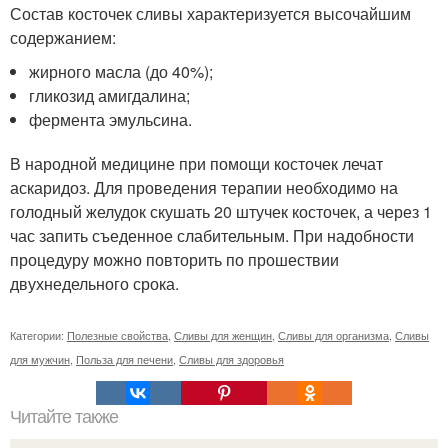
Состав косточек сливы характеризуется высочайшим
содержанием:
жирного масла (до 40%);
гликозид амигдалина;
фермента эмульсина.
В народной медицине при помощи косточек лечат
аскаридоз. Для проведения терапии необходимо на
голодный желудок скушать 20 штучек косточек, а через 1
час запить съеденное слабительным. При надобности
процедуру можно повторить по прошествии
двухнедельного срока.
Категории:
Полезные свойства
,
Сливы для женщин
,
Сливы для организма
,
Сливы
для мужчин
,
Польза для печени
,
Сливы для здоровья
Читайте также