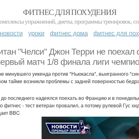
ФИТНЕС ДЛЯ ПОХУДЕНИЯ
комплексы упражнений, диеты, программы тренировок, со
новости
уроки
фитнес дома
фитнес для по
итан "Челси" Джон Терри не поехал 
первый матч 1/8 финала лиги чемпи
че минувшего уикенда против "Ньюкасла", выигранного "сини
вом тайме возникли проблемы с задней поверхностью бедра
 до последнего надеялся поехать во Францию и в понедель
о фитнес - тест ветеран провалил, а потому рулевой Гус х
ает BBC