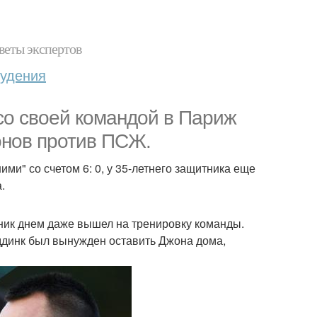
веты экспертов
худения
со своей командой в Париж
онов против ПСЖ.
ми" со счетом 6: 0, у 35-летнего защитника еще
.
ник днем даже вышел на тренировку команды.
иддинк был вынужден оставить Джона дома,