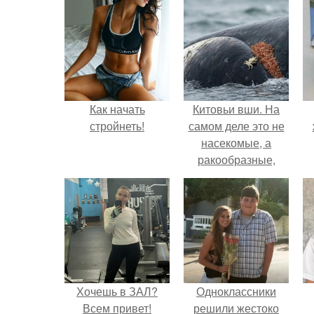
Как начать
Китовьи вши. На
стройнеть!
самом деле это не
насекомые, а
ракообразные,
относящиеся к
бокоплавам.
Хочешь в ЗАЛ?
Одноклассники
Всем привет!
решили жестоко