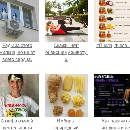
Рады за этого
Скажи "нет"
-"Пчела, пчела 
жильца, но не от
обвисшему животу!
всего сердца.
5.
3 мифа о моей
Имбирь -
Как накачать
деятельности
природный
ягодицы и не