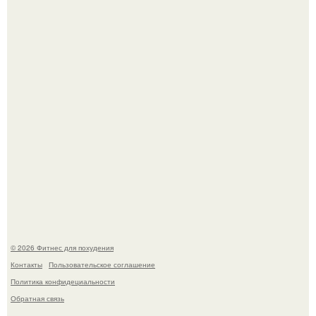
В 2026 году учёные показали, как мог бы выглядеть
человек, если бы его тело эволюционировало
специально для выживания в автокатастpoфах.
Имбирь - природный целитель.
© 2026 Фитнес для похудения
Контакты
Пользовательское соглашение
Политика конфидециальности
Обратная связь