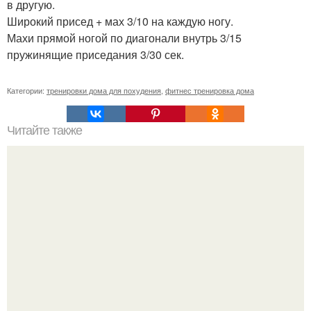
в другую.
Широкий присед + мах 3/10 на каждую ногу.
Махи прямой ногой по диагонали внутрь 3/15
пружинящие приседания 3/30 сек.
Категории:
тренировки дома для похудения
,
фитнес тренировка дома
Читайте также
Формула подсчета калорий для похудения. Формула
расчета нормы калорий Миффлина-Сан Жеора