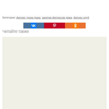
Категории:
фитнес уроки дома
,
занятия фитнесом дома
,
фитнес клуб
Читайте также
Фитнес для глаз невозможное творит.