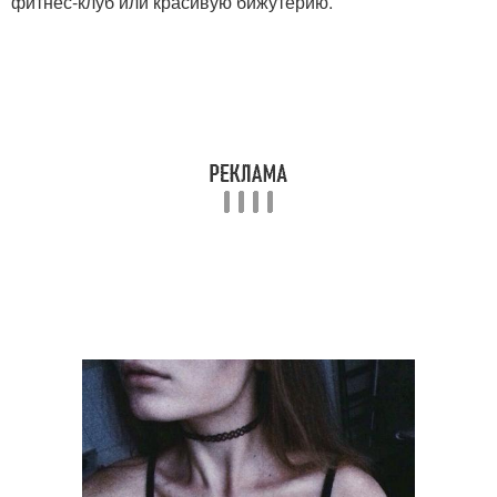
фитнес-клуб или красивую бижутерию.