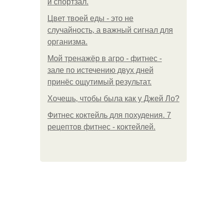
и спортзал.
Цвет твоей еды - это не
случайность, а важный сигнал для
организма.
Мой тренажёр в агро - фитнес -
зале по истечению двух дней
принёс ощутимый результат.
Хочешь, чтобы была как у Джей Ло?
Фитнес коктейль для похудения. 7
рецептов фитнес - коктейлей.