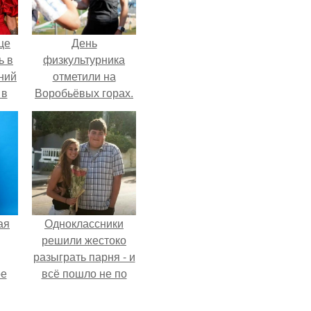
це
День
ь в
физкультурника
ний
отметили на
 в
Воробьёвых горах.
.
ая
Одноклассники
решили жестоко
разыграть парня - и
ое
всё пошло не по
плану.