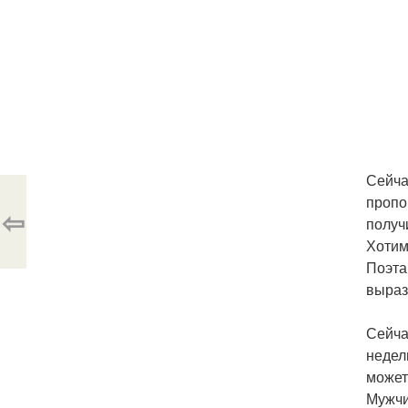
Сейча
пропо
⇦
получ
Хотим
Поэта
выраз
Сейча
недел
может
Мужчи