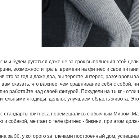
с мы будем ругаться даже не за срок выполнения этой цели, 
рции, возможности траты времени на фитнес и свое питани
ив это за год и даже два, вы теряете интерес, разочаровыва
 вам сказать, что важнее, чем сравнивание себя с собой, н
пно работайте над своей фигурой. Похудели на 15 кг - отл
ительными ягодицы, дельты, улучшаем область живота. Это
с стандарты фитнеса перемешались с обычным Миром. Мама
ю и собакой, мечтает о теле фитнес - бикини, при этом дол
.
на за 30, у которого за плечами построенный дом, успешная