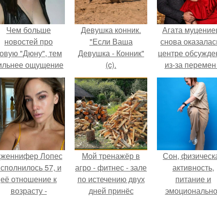
Чем больше
Девушка конник.
Агата муцение
новостей про
"Если Ваша
снова оказалас
овую "Дюну", тем
Девушка - Конник"
центре обсужде
ильнее ощущение
(c).
из-за перемен
- нас снова ждёт
личной жизни
что-то мощное.
женнифер Лопес
Мой тренажёр в
Сон, физическ
сполнилось 57, и
агро - фитнес - зале
активность,
её отношение к
по истечению двух
питание и
возрасту -
дней принёс
эмоциональн
настоящий
ощутимый
состояние!
манифест
результат.