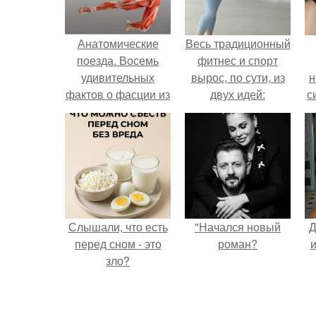
Анатомические
Весь традиционный
поезда. Восемь
фитнес и спорт
удивительных
вырос, по сути, из
н
фактов о фасции из
двух идей:
с
книги Томаса
подготовка воинов
майерса
или охотников и
"Анатомические
восстановление
Поезда".
работоспособности.
Слышали, что есть
"Начался новый
Д
перед сном - это
роман?
и
зло?