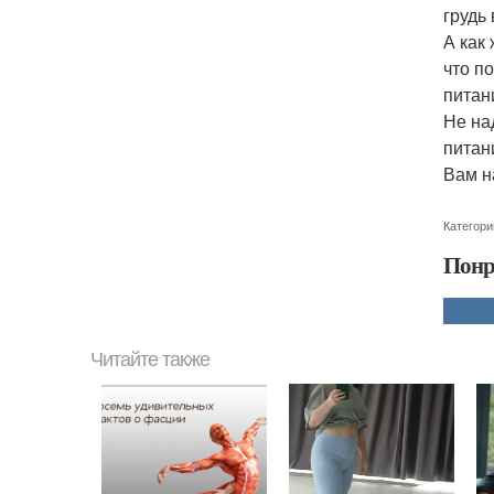
грудь
А как
что п
питан
Не на
питани
Вам н
Категори
Понр
Читайте также