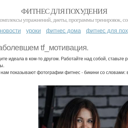
ФИТНЕС ДЛЯ ПОХУДЕНИЯ
комплексы упражнений, диеты, программы тренировок, со
новости
уроки
фитнес дома
фитнес для по
аболевшем tf_мотивация.
ите идеала в ком-то другом. Работайте над собой, ставьте
ы.
 нам показывают фотографии фитнес - бикини со словами: во