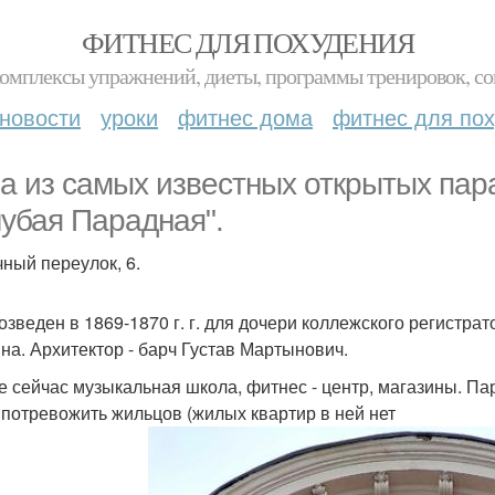
ФИТНЕС ДЛЯ ПОХУДЕНИЯ
комплексы упражнений, диеты, программы тренировок, со
новости
уроки
фитнес дома
фитнес для по
а из самых известных открытых пар
лубая Парадная".
чный переулок, 6.
озведен в 1869-1870 г. г. для дочери коллежского регистр
на. Архитектор - барч Густав Мартынович.
е сейчас музыкальная школа, фитнес - центр, магазины. Па
 потревожить жильцов (жилых квартир в ней нет