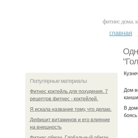
фитнес дома. 
главная
Одн
"Го
Кузне
Популярные материалы
Дом в
Фитнес коктейль для похудения. 7
канши
рецептов фитнес - коктейлей.
В дом
Я искала название тому, что делаю.
боясь
Дефицит витаминов и его влияние
на внешность
Фитнес обман. Глобальный обман