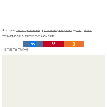
Категории:
фитнес упражнения
,
тренировки дома для похудения
,
фитнес
тренировка дома
,
занятия фитнесом дома
Читайте также
Можно ли есть арбуз вечером худеющим. Можно ли есть
арбуз при похудении вечером, калорийность арбуза