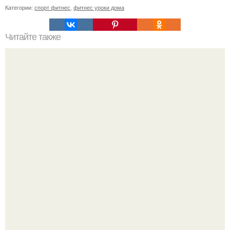
Категории:
спорт фитнес
,
фитнес уроки дома
Читайте также
Почему увеличиваются икры ног. Причины полных икр и
варианты, как сделать икры ног тоньше.